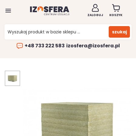

ZALOGUJ
KOSZYK
szukaj
+48 733 222 583
izosfera@izosfera.pl