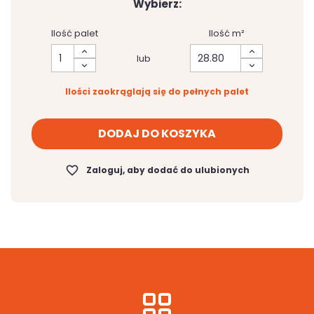
Wybierz:
Ilość palet
Ilość m²
lub
Ilości zaokrąglają się do pełnych palet
DODAJ DO KOSZYKA
favorite_border
Zaloguj, aby dodać do ulubionych