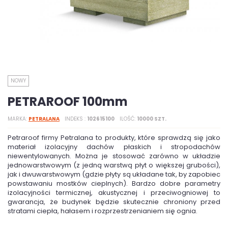
NOWY
PETRAROOF 100mm
MARKA
PETRALANA
INDEKS
102615100
ILOŚĆ
10000 SZT.
Petraroof firmy Petralana to produkty, które sprawdzą się jako
materiał izolacyjny dachów płaskich i stropodachów
niewentylowanych. Można je stosować zarówno w układzie
jednowarstwowym (z jedną warstwą płyt o większej grubości),
jak i dwuwarstwowym (gdzie płyty są układane tak, by zapobiec
powstawaniu mostków cieplnych). Bardzo dobre parametry
izolacyjności termicznej, akustycznej i przeciwogniowej to
gwarancja, że budynek będzie skutecznie chroniony przed
stratami ciepła, hałasem i rozprzestrzenianiem się ognia.