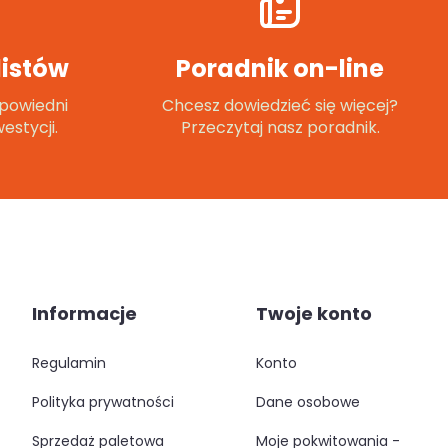
istów
Poradnik on-line
powiedni
Chcesz dowiedzieć się więcej?
estycji.
Przeczytaj nasz poradnik.
Informacje
Twoje konto
regulamin
konto
polityka prywatności
dane osobowe
sprzedaż paletowa
moje pokwitowania -