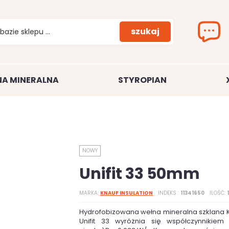
szukaj
A MINERALNA
STYROPIAN
NOWY
Unifit 33 50mm
MARKA
KNAUF INSULATION
INDEKS
11341650
ILOŚĆ
Hydrofobizowana wełna mineralna szklana Kn
Unifit 33 wyróżnia się współczynnikiem