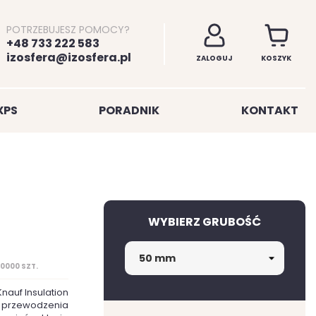
POTRZEBUJESZ POMOCY?
+48 733 222 583
izosfera@izosfera.pl
ZALOGUJ
KOSZYK
XPS
PORADNIK
KONTAKT
WYBIERZ GRUBOŚĆ
10000 SZT.
auf Insulation
 przewodzenia