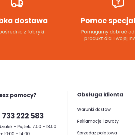
bka dostawa
Pomoc specjal
ośrednio z fabryki
Pomagamy dobrać od
produkt dla Twojej inw
Obsługa klienta
jesz pomocy?
warunki dostaw
 733 222 583
reklamacje i zwroty
ziałek - Piątek: 7:00 - 18:00
sprzedaż paletowa
: 10:00 - 14:00