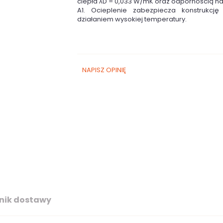
ciepła λD = 0,033 W/mK oraz odpornością na
A1. Ocieplenie zabezpiecza konstrukcj
działaniem wysokiej temperatury.
NAPISZ OPINIĘ
nik dostawy