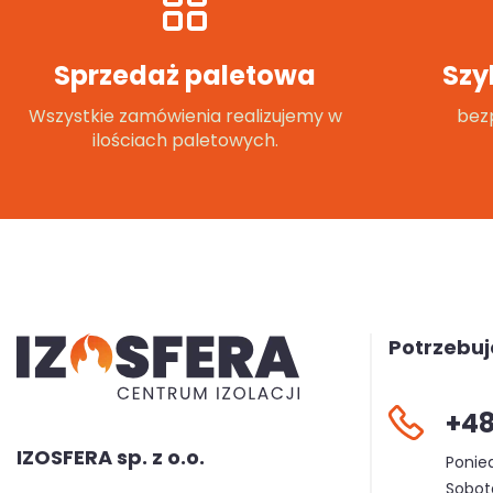
Sprzedaż paletowa
Szy
Wszystkie zamówienia realizujemy w
bezp
ilościach paletowych.
Potrzebu
+48
IZOSFERA sp. z o.o.
Ponied
Sobota