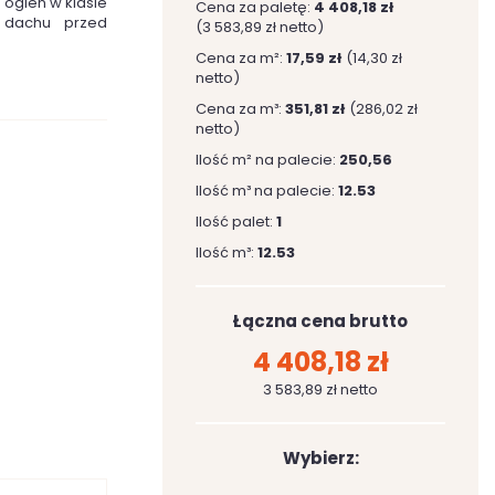
 ogień w klasie
Cena za paletę:
4 408,18 zł
ę dachu przed
(3 583,89 zł netto)
Cena za m²:
17,59 zł
(14,30 zł
netto)
Cena za m³:
351,81 zł
(286,02 zł
netto)
Ilość m² na palecie:
250,56
Ilość m³ na palecie:
12.53
Ilość palet:
1
Ilość m³:
12.53
Łączna cena brutto
4 408,18 zł
3 583,89 zł netto
Wybierz: