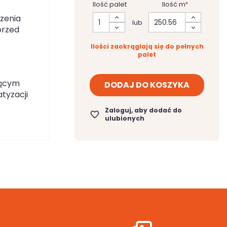
Ilość palet
Ilość m²
dzenia
lub
przed
Ilości zaokrąglają się do pełnych
palet
zącym
DODAJ DO KOSZYKA
atyzacji
Zaloguj, aby dodać do
favorite_border
ulubionych