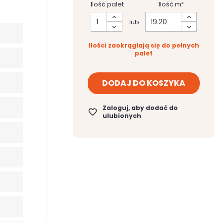
Ilość palet
Ilość m²
lub
Ilości zaokrąglają się do pełnych
palet
DODAJ DO KOSZYKA
Zaloguj, aby dodać do
favorite_border
ulubionych