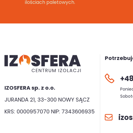
ilościach paletowych.
Potrzebu
+48
IZOSFERA sp. z o.o.
Ponied
Sobota
JURANDA 21, 33-300 NOWY SĄCZ
KRS: 0000957070 NIP: 7343606935
izo