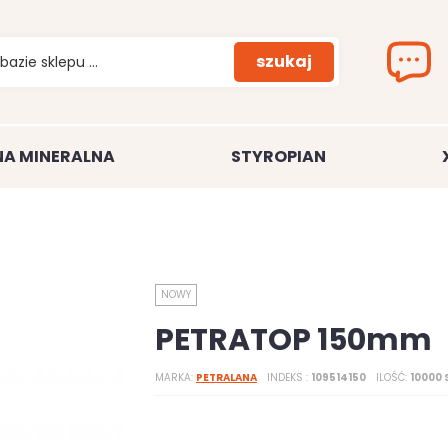
szukaj
A MINERALNA
STYROPIAN
NOWY
PETRATOP 150mm
MARKA
PETRALANA
INDEKS
109514150
ILOŚĆ
10000 