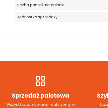
Liczba paczek na palecie
Jednostka sprzedaży
Sprzedaż paletowa
Szy
Wszystkie zamówienia realizujemy w
bezp