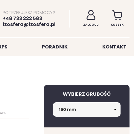
POTRZEBUJESZ POMOCY?
+48 733 222 583
izosfera@izosfera.pl
ZALOGUJ
KOSZYK
XPS
PORADNIK
KONTAKT
WYBIERZ GRUBOŚĆ
SZT.