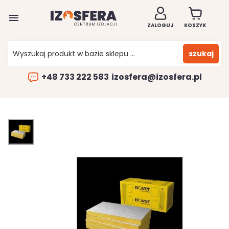

ZALOGUJ
KOSZYK
szukaj
+48 733 222 583
izosfera@izosfera.pl