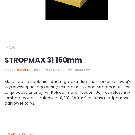
NOWY
STROPMAX 31 150mm
MARKA
ISOVER
INDEKS
126214150
ILOŚĆ
9998 SZT.
Masz do ocieplenia dach garażu lub hali przemysłowej?
Wykorzystaj do tego wełnę mineralną szklaną Stropmax 31. Jest
to produkt znanej w Polsce marki Isover. Jej współczynnik
lambda wynosi zaledwie 0,031 W/m*K a klasa odporności
ogniowej to A2.
NAPISZ OPINIĘ