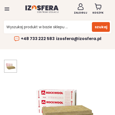

ZALOGUJ
KOSZYK
szukaj
+48 733 222 583
izosfera@izosfera.pl