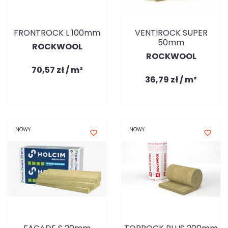
FRONTROCK L 100mm
VENTIROCK SUPER
50mm
ROCKWOOL
ROCKWOOL
70,57 zł / m²
36,79 zł / m²
NOWY
NOWY
favorite_border
favorite_border