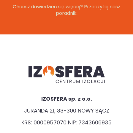
Chcesz dowiedzieć się więcej? Przeczytaj nasz
poradnik.
IZOSFERA sp. z o.o.
JURANDA 21, 33-300 NOWY SĄCZ
KRS: 0000957070 NIP: 7343606935