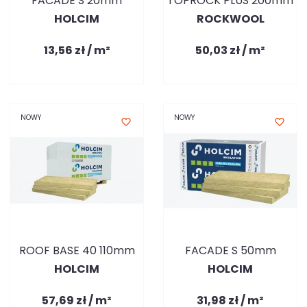
FACADE S 20mm
TOPROCK PLUS 200mm
HOLCIM
ROCKWOOL
13,56 zł / m²
50,03 zł / m²
NOWY
NOWY
favorite_border
favorite_border
ROOF BASE 40 110mm
FACADE S 50mm
HOLCIM
HOLCIM
57,69 zł / m²
31,98 zł / m²