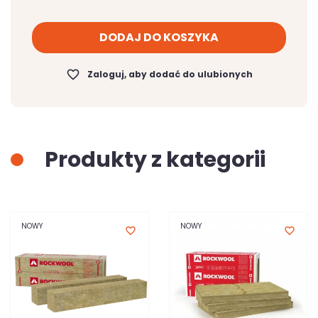
DODAJ DO KOSZYKA
favorite_border
Zaloguj, aby dodać do ulubionych
Produkty z kategorii
NOWY
NOWY
favorite_border
favorite_border