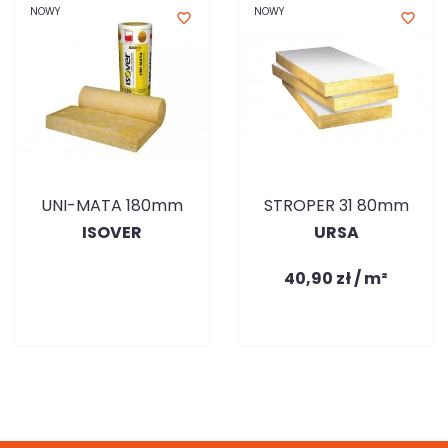
NOWY
NOWY
favorite_border
favorite_border
UNI-MATA 180mm
STROPER 31 80mm
ISOVER
URSA
40,90 zł / m²