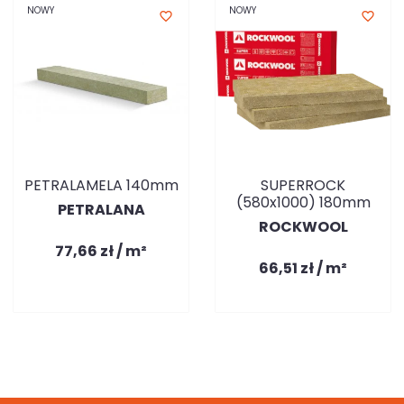
NOWY
NOWY
favorite_border
favorite_border
PETRALAMELA 140mm
SUPERROCK
(580x1000) 180mm
PETRALANA
ROCKWOOL
77,66 zł / m²
66,51 zł / m²