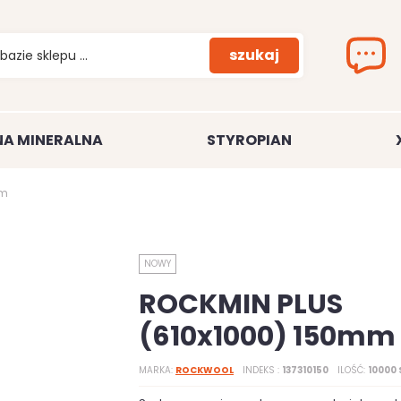
szukaj
A MINERALNA
STYROPIAN
mm
NOWY
ROCKMIN PLUS
(610x1000) 150mm
MARKA
ROCKWOOL
INDEKS
137310150
ILOŚĆ
10000 