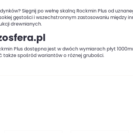
udynków? Sięgnij po wełnę skalną Rockmin Plus od uznan
ysokiej gęstości i wszechstronnym zastosowaniu między i
ukcji drewnianych.
zosfera.pl
ckmin Plus dostępna jest w dwóch wymiarach płyt 1000
akże spośród wariantów o różnej grubości.