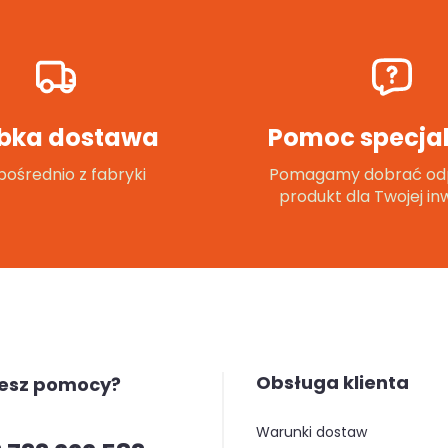
bka dostawa
Pomoc specjal
ośrednio z fabryki
Pomagamy dobrać od
produkt dla Twojej inw
Obsługa klienta
jesz pomocy?
warunki dostaw