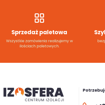
Sprzedaż paletowa
Szy
Wszystkie zamówienia realizujemy w
bezp
ilościach paletowych.
Potrzebu