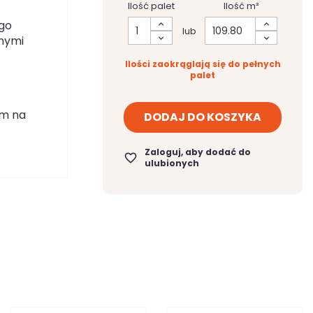
Ilość palet
Ilość m²
ego
lub
nnymi
Ilości zaokrąglają się do pełnych
palet
mm na
DODAJ DO KOSZYKA
Zaloguj, aby dodać do
favorite_border
ulubionych