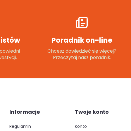
istów
Poradnik on-line
powiedni
Chcesz dowiedzieć się więcej?
estycji.
Przeczytaj nasz poradnik.
Informacje
Twoje konto
regulamin
konto