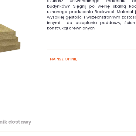
Szukasz uniwersalnego materiału d
budynków? Sięgnij po wełnę skalną Ro
uznanego producenta Rockwool. Materiał j
wysokiej gęstości i wszechstronnym zasto
innymi do ocieplania poddaszy, ścian
konstrukcji drewnianych.
NAPISZ OPINIĘ
nik dostawy