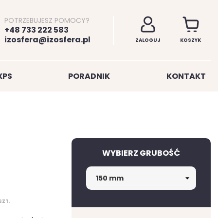
POTRZEBUJESZ POMOCY?
+48 733 222 583
izosfera@izosfera.pl
ZALOGUJ
KOSZYK
XPS
PORADNIK
KONTAKT
WYBIERZ GRUBOŚĆ
SZT.