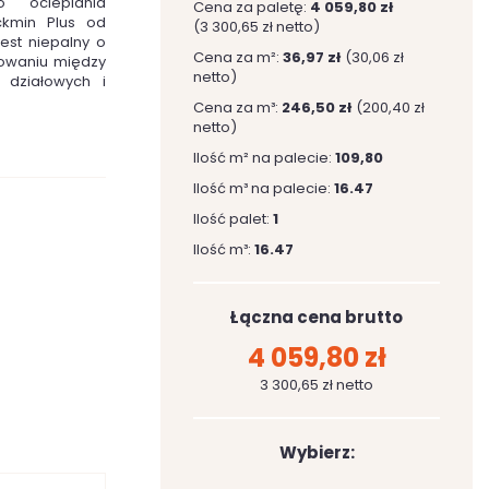
o ocieplania
Cena za paletę:
4 059,80 zł
ckmin Plus od
(3 300,65 zł netto)
est niepalny o
Cena za m²:
36,97 zł
(30,06 zł
sowaniu między
netto)
 działowych i
Cena za m³:
246,50 zł
(200,40 zł
netto)
Ilość m² na palecie:
109,80
Ilość m³ na palecie:
16.47
Ilość palet:
1
Ilość m³:
16.47
Łączna cena brutto
4 059,80 zł
3 300,65 zł netto
Wybierz: