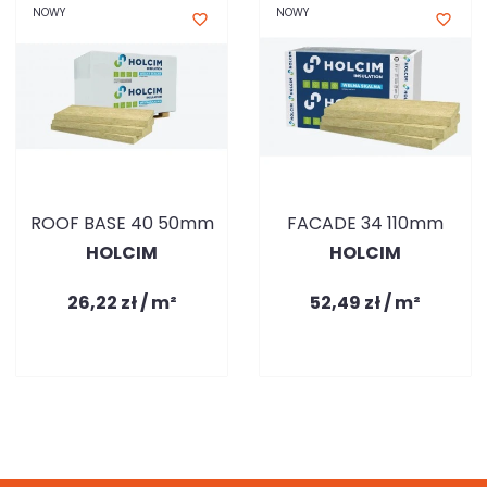
NOWY
NOWY
favorite_border
favorite_border
ROOF BASE 40 50mm
FACADE 34 110mm
HOLCIM
HOLCIM
26,22 zł / m²
52,49 zł / m²