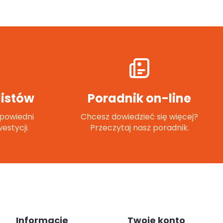
istów
Poradnik on-line
powiedni
Chcesz dowiedzieć się więcej?
estycji.
Przeczytaj nasz poradnik.
Informacje
Twoje konto