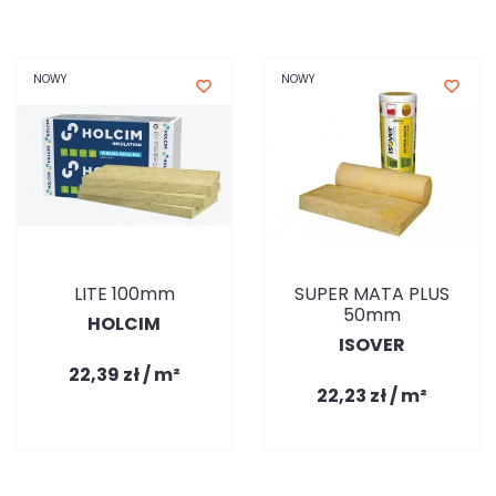
NOWY
NOWY
favorite_border
favorite_border
LITE 100mm
SUPER MATA PLUS
50mm
HOLCIM
ISOVER
22,39 zł / m²
22,23 zł / m²