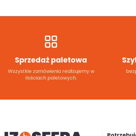
Sprzedaż paletowa
Szy
Wszystkie zamówienia realizujemy w
bezp
ilościach paletowych.
Potrzebu