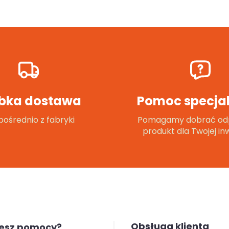
bka dostawa
Pomoc specjal
ośrednio z fabryki
Pomagamy dobrać od
produkt dla Twojej inw
Obsługa klienta
jesz pomocy?