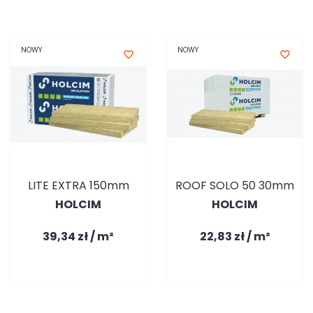
NOWY
NOWY
favorite_border
favorite_border
LITE EXTRA 150mm
ROOF SOLO 50 30mm
HOLCIM
HOLCIM
39,34 zł / m²
22,83 zł / m²