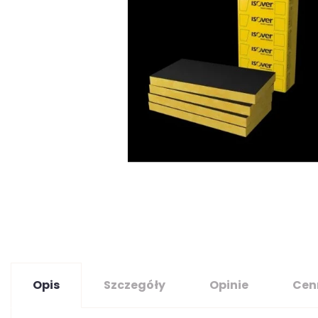
Opis
Szczegóły
Opinie
Cen