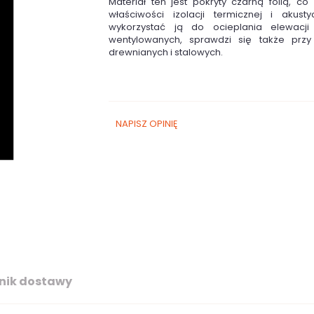
Materiał ten jest pokryty czarną folią, co
właściwości izolacji termicznej i akust
wykorzystać ją do ocieplania elewacji
wentylowanych, sprawdzi się także przy 
drewnianych i stalowych.
NAPISZ OPINIĘ
nik dostawy