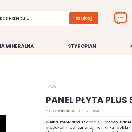
szukaj
A MINERALNA
STYROPIAN
NOWY
PANEL PŁYTA PLU
MARKA
ISOVER
INDEKS
12551150
Wełna mineralna szklana w płytach Panel-p
produktem od uznanej na rynku polskim 