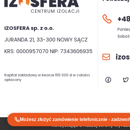
+48
IZOSFERA sp. z o.o.
Ponied
Sobota
JURANDA 21, 33-300 NOWY SĄCZ
KRS: 0000957070 NIP: 7343606935
izo
Kapitał zakładowy w kwocie 155 000 zł w całości
opłacony
Możesz złożyć zamówienie telefonicznie - zadzwoń
Copyright © izosfera.pl. All rights reserved.
created by GreenMouse
Korzystając z naszej strony wyraż