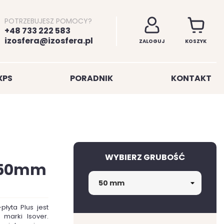
POTRZEBUJESZ POMOCY?
+48 733 222 583
izosfera@izosfera.pl
ZALOGUJ
KOSZYK
XPS
PORADNIK
KONTAKT
WYBIERZ GRUBOŚĆ
S 50mm
łyta Plus jest
marki Isover.