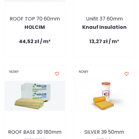
ROOF TOP 70 60mm
Unifit 37 60mm
HOLCIM
Knauf Insulation
44,52 zł / m²
13,27 zł / m²
NOWY
NOWY
favorite_border
favorite_border
ROOF BASE 30 180mm
SILVER 39 50mm