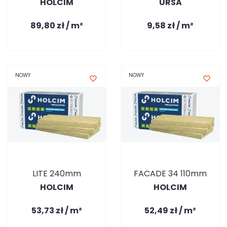
HOLCIM
URSA
89,80 zł / m²
9,58 zł / m²
NOWY
NOWY
favorite_border
favorite_border
LITE 240mm
FACADE 34 110mm
HOLCIM
HOLCIM
53,73 zł / m²
52,49 zł / m²