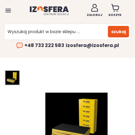

ZALOGUJ
KOSZYK
szukaj
+48 733 222 583
izosfera@izosfera.pl