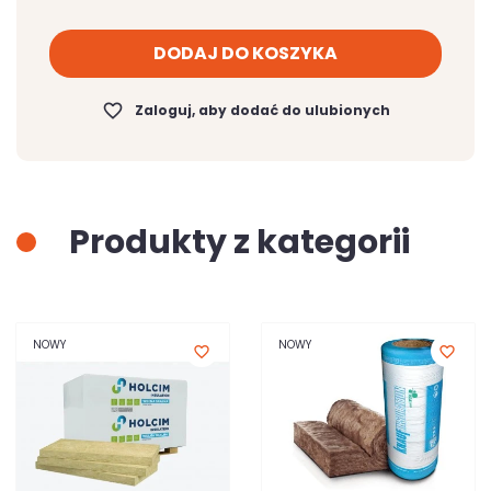
DODAJ DO KOSZYKA
favorite_border
Zaloguj, aby dodać do ulubionych
Produkty z kategorii
NOWY
NOWY
favorite_border
favorite_border