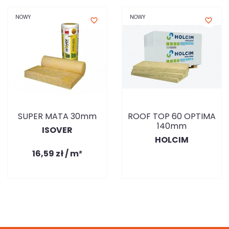
NOWY
NOWY
favorite_border
favorite_border
SUPER MATA 30mm
ROOF TOP 60 OPTIMA
140mm
ISOVER
HOLCIM
16,59 zł / m²