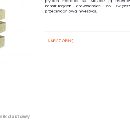
płytach Petrafas 34. Możesz ją monto
konstrukcjach drewnianych, co zwięks
przeciwogniową inwestycji.
NAPISZ OPINIĘ
nik dostawy