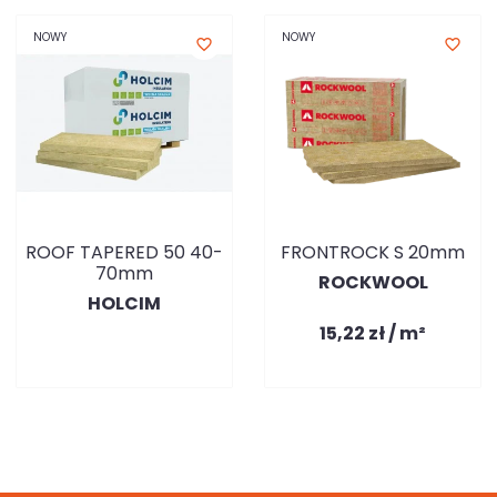
NOWY
NOWY
favorite_border
favorite_border
ROOF TAPERED 50 40-
FRONTROCK S 20mm
70mm
ROCKWOOL
HOLCIM
15,22 zł / m²