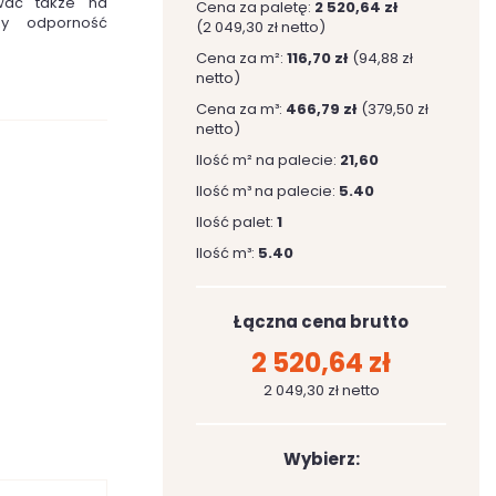
wać także na
Cena za paletę:
2 520,64 zł
zy odporność
(2 049,30 zł netto)
Cena za m²:
116,70 zł
(94,88 zł
netto)
Cena za m³:
466,79 zł
(379,50 zł
netto)
Ilość m² na palecie:
21,60
Ilość m³ na palecie:
5.40
Ilość palet:
1
Ilość m³:
5.40
Łączna cena brutto
2 520,64 zł
2 049,30 zł netto
Wybierz: