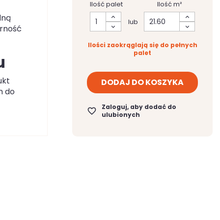
Ilość palet
Ilość m²
lną
lub
orność
Ilości zaokrąglają się do pełnych
palet
u
ukt
DODAJ DO KOSZYKA
m do
Zaloguj, aby dodać do
favorite_border
ulubionych