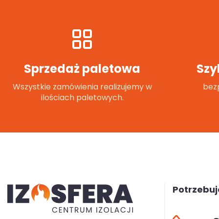
Sprzedaż paletowa
Szy
Wszystkie zamówienia realizujemy w
bezp
ilościach paletowych.
Potrzebu