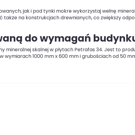
owanych, jak i pod tynki mokre wykorzystaj wełnę minera
ć także na konstrukcjach drewnianych, co zwiększy odp
owaną do wymagań budynk
ny mineralnej skalnej w płytach Petrafas 34. Jest to prod
y w wymiarach 1000 mm x 600 mm i grubościach od 50 m