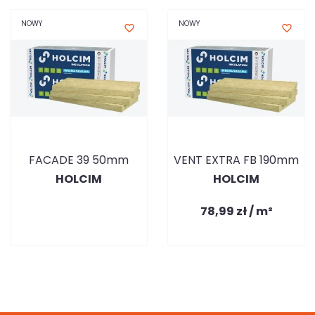
NOWY
NOWY
favorite_border
favorite_border
FACADE 39 50mm
VENT EXTRA FB 190mm
HOLCIM
HOLCIM
78,99 zł / m²