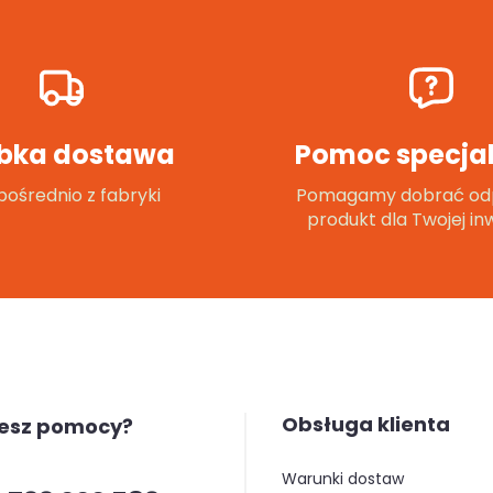
bka dostawa
Pomoc specjal
ośrednio z fabryki
Pomagamy dobrać od
produkt dla Twojej inw
Obsługa klienta
jesz pomocy?
warunki dostaw