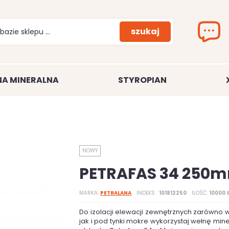
szukaj
A MINERALNA
STYROPIAN
NOWY
PETRAFAS 34 250
MARKA
PETRALANA
INDEKS
101812250
ILOŚĆ
10000 
Do izolacji elewacji zewnętrznych zarówno 
jak i pod tynki mokre wykorzystaj wełnę min