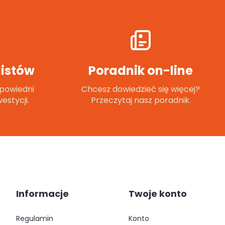
istów
Poradnik on-line
powiedni
Chcesz dowiedzieć się więcej?
estycji.
Przeczytaj nasz poradnik.
Informacje
Twoje konto
regulamin
konto