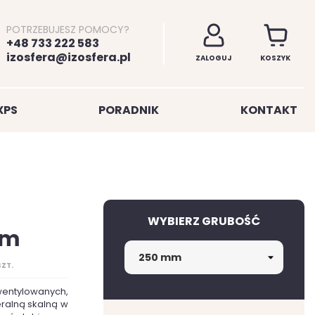
POTRZEBUJESZ POMOCY?
+48 733 222 583
izosfera@izosfera.pl
ZALOGUJ
KOSZYK
XPS
PORADNIK
KONTAKT
WYBIERZ GRUBOŚĆ
mm
SZT.
wentylowanych,
eralną skalną w