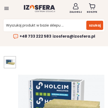

ZALOGUJ
KOSZYK
szukaj
+48 733 222 583
izosfera@izosfera.pl