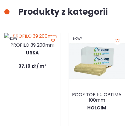
Produkty z kategorii
NOWY
NOWY
favorite_border
favorite_border
PROFILO 39 200mm
URSA
37,10 zł / m²
ROOF TOP 60 OPTIMA
100mm
HOLCIM