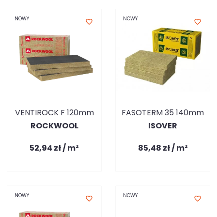
NOWY
NOWY
favorite_border
favorite_border
VENTIROCK F 120mm
FASOTERM 35 140mm
ROCKWOOL
ISOVER
52,94 zł / m²
85,48 zł / m²
NOWY
NOWY
favorite_border
favorite_border