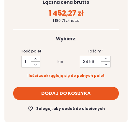
Łączna cena brutto
1 452,27 zł
1 180,71 zł netto
Wybierz:
Ilość palet
Ilość m²
lub
Ilości zaokrąglają się do pełnych palet
DODAJ DO KOSZYKA
favorite_border
Zaloguj, aby dodać do ulubionych