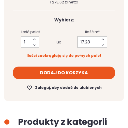
1 273,62 zł netto
Wybierz:
Ilość palet
Ilość m²
lub
Ilości zaokrąglają się do pełnych palet
DODAJ DO KOSZYKA
favorite_border
Zaloguj, aby dodać do ulubionych
Produkty z kategorii