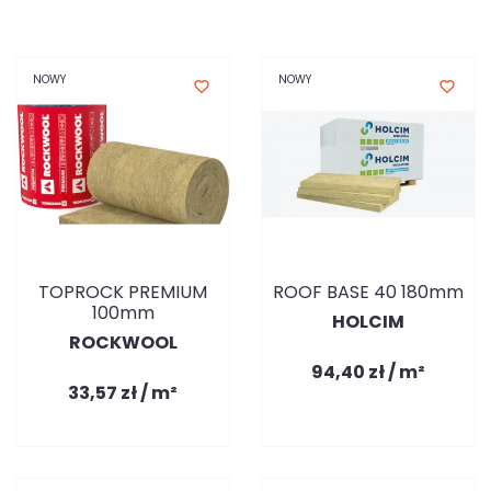
NOWY
NOWY
favorite_border
favorite_border
TOPROCK PREMIUM
ROOF BASE 40 180mm
100mm
HOLCIM
ROCKWOOL
94,40 zł / m²
33,57 zł / m²