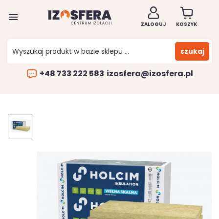

ZALOGUJ
KOSZYK
szukaj
+48 733 222 583
izosfera@izosfera.pl