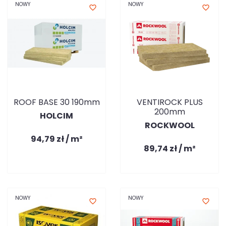
NOWY
NOWY
favorite_border
favorite_border
ROOF BASE 30 190mm
VENTIROCK PLUS
200mm
HOLCIM
ROCKWOOL
94,79 zł / m²
89,74 zł / m²
NOWY
NOWY
favorite_border
favorite_border