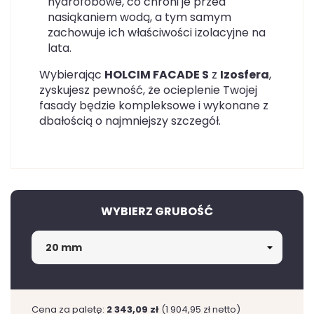
hydrofobowe, co chroni je przed
nasiąkaniem wodą, a tym samym
zachowuje ich właściwości izolacyjne na
lata.
Wybierając
HOLCIM FACADE S
z
Izosfera
,
zyskujesz pewność, że ocieplenie Twojej
fasady będzie kompleksowe i wykonane z
dbałością o najmniejszy szczegół.
WYBIERZ GRUBOŚĆ
Cena za paletę:
2 343,09 zł
(1 904,95 zł netto)