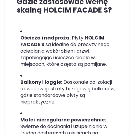
Gdzie zastosować wełnę
skalną HOLCIM FACADE S?
Ościeża i nadproża:
Płyty
HOLCIM
FACADE S
są idealne do precyzyjnego
ocieplania wokół okien i drzwi,
zapobiegając ucieczce ciepła w
miejscach, które często są pomijane.
Balkony i loggie:
Doskonałe do izolacji
obwodowej i strefy brzegowej balkonów,
gdzie standardowe płyty są
niepraktyczne.
Małe i nieregularne powierzchnie:
Świetne do docinania i uzupełniania w
trudno dostępnych miejscach na