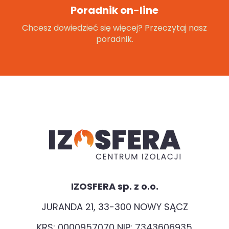
Poradnik on-line
Chcesz dowiedzieć się więcej? Przeczytaj nasz
poradnik.
IZOSFERA sp. z o.o.
JURANDA 21, 33-300 NOWY SĄCZ
KRS: 0000957070 NIP: 7343606935