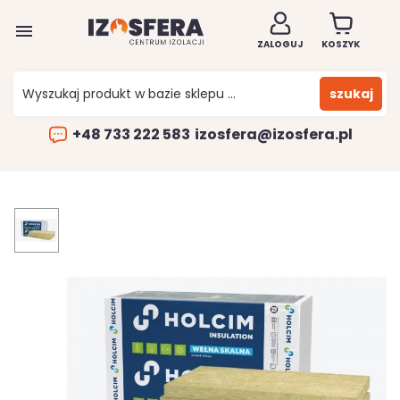

ZALOGUJ
KOSZYK
szukaj
+48 733 222 583
izosfera@izosfera.pl