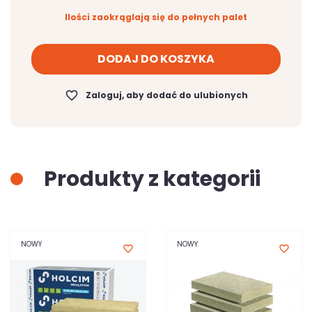
Ilości zaokrąglają się do pełnych palet
DODAJ DO KOSZYKA
favorite_border
Zaloguj, aby dodać do ulubionych
Produkty z kategorii
NOWY
NOWY
favorite_border
favorite_border