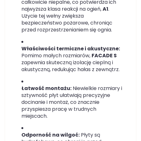
całkowicie niepalne, co potwierdza ich
najwyższa klasa reakcji na ogień,
A1
.
Użycie tej wełny zwiększa
bezpieczeństwo pożarowe, chroniąc
przed rozprzestrzenianiem się ognia.
Właściwości termiczne i akustyczne:
Pomimo małych rozmiarów,
FACADE S
zapewnia skuteczną izolację cieplną i
akustyczną, redukując hałas z zewnątrz.
Łatwość montażu:
Niewielkie rozmiary i
sztywność płyt ułatwiają precyzyjne
docinanie i montaż, co znacznie
przyspiesza pracę w trudnych
miejscach.
Odporność na wilgoć:
Płyty są