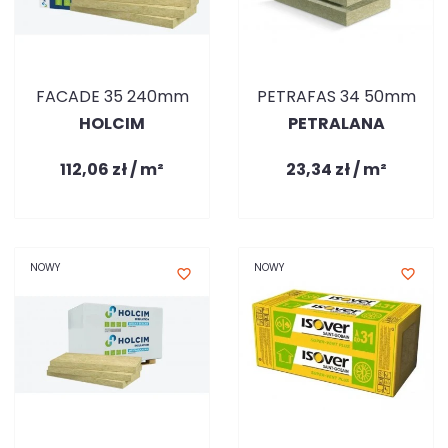
FACADE 35 240mm
PETRAFAS 34 50mm
HOLCIM
PETRALANA
112,06 zł / m²
23,34 zł / m²
NOWY
NOWY
favorite_border
favorite_border