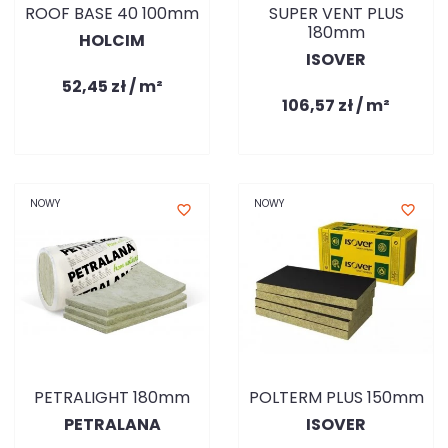
ROOF BASE 40 100mm
SUPER VENT PLUS
180mm
HOLCIM
ISOVER
52,45 zł / m²
106,57 zł / m²
NOWY
NOWY
favorite_border
favorite_border
PETRALIGHT 180mm
POLTERM PLUS 150mm
PETRALANA
ISOVER