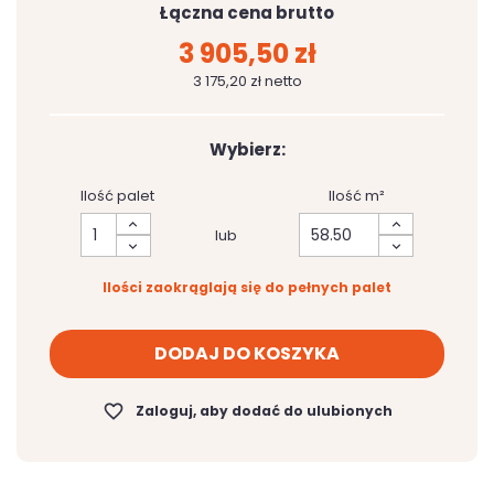
Łączna cena brutto
3 905,50 zł
3 175,20 zł netto
Wybierz:
Ilość palet
Ilość m²
lub
Ilości zaokrąglają się do pełnych palet
DODAJ DO KOSZYKA
favorite_border
Zaloguj, aby dodać do ulubionych