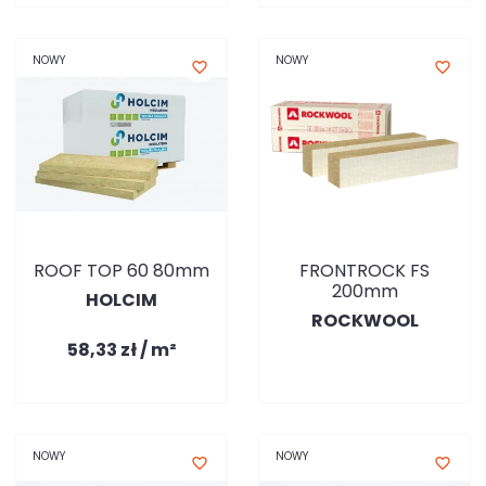
NOWY
NOWY
favorite_border
favorite_border
ROOF TOP 60 80mm
FRONTROCK FS
200mm
HOLCIM
ROCKWOOL
58,33 zł / m²
NOWY
NOWY
favorite_border
favorite_border