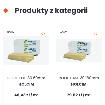
Produkty z kategorii
NOWY
NOWY
favorite_border
favorite_border
ROOF TOP 80 60mm
ROOF BASE 30 160mm
HOLCIM
HOLCIM
46,43 zł / m²
79,82 zł / m²