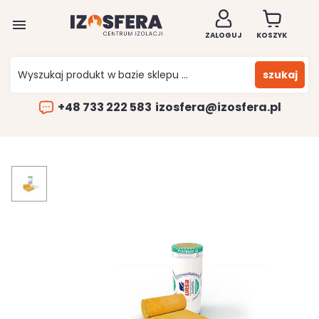

ZALOGUJ
KOSZYK
szukaj
+48 733 222 583
izosfera@izosfera.pl