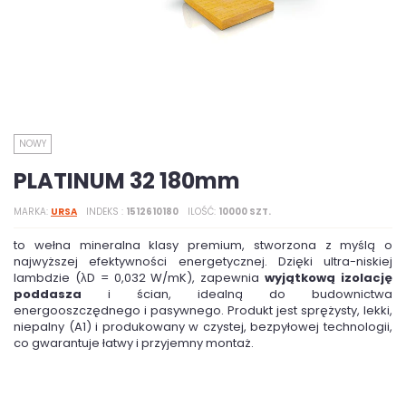
NOWY
PLATINUM 32 180mm
MARKA
URSA
INDEKS
1512610180
ILOŚĆ
10000 SZT.
to wełna mineralna klasy premium, stworzona z myślą o
najwyższej efektywności energetycznej. Dzięki ultra-niskiej
lambdzie (λD = 0,032 W/mK), zapewnia
wyjątkową izolację
poddasza
i ścian, idealną do budownictwa
energooszczędnego i pasywnego. Produkt jest sprężysty, lekki,
niepalny (A1) i produkowany w czystej, bezpyłowej technologii,
co gwarantuje łatwy i przyjemny montaż.