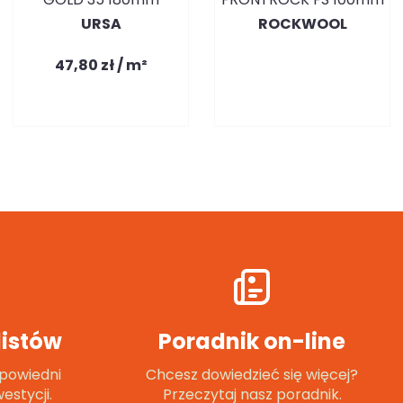
URSA
ROCKWOOL
47,80 zł / m²
istów
Poradnik on-line
powiedni
Chcesz dowiedzieć się więcej?
estycji.
Przeczytaj nasz poradnik.