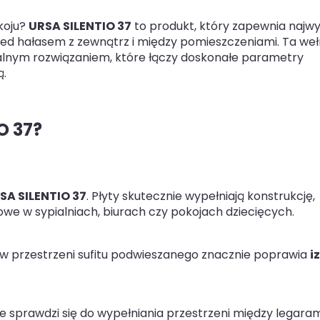
koju?
URSA SILENTIO 37
to produkt, który zapewnia najwy
zed hałasem z zewnątrz i między pomieszczeniami. Ta we
onalnym rozwiązaniem, które łączy doskonałe parametry
ą.
O 37?
SA SILENTIO 37
. Płyty skutecznie wypełniają konstrukcję,
owe w sypialniach, biurach czy pokojach dziecięcych.
7 w przestrzeni sufitu podwieszanego znacznie poprawia
i
 sprawdzi się do wypełniania przestrzeni między legaram