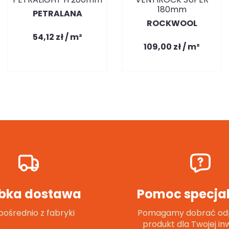
180mm
PETRALANA
ROCKWOOL
54,12 zł / m²
109,00 zł / m²
bka dostawa
Pomoc specjal
ośrednio z fabryki
Pomagamy dobrać od
produkt dla Twojej inw