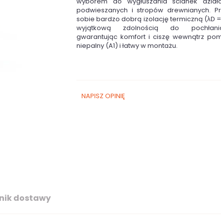
wyborem do wygłuszania ścianek działo
podwieszanych i stropów drewnianych. Pr
sobie bardzo dobrą izolację termiczną (λD 
wyjątkową zdolnością do pochłania
gwarantując komfort i ciszę wewnątrz pom
niepalny (A1) i łatwy w montażu.
NAPISZ OPINIĘ
nik dostawy