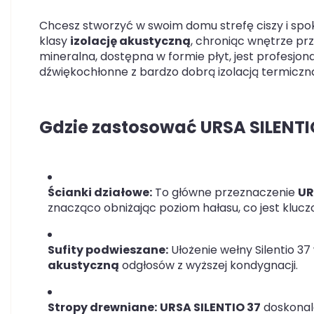
Chcesz stworzyć w swoim domu strefę ciszy i spo
klasy
izolację akustyczną
, chroniąc wnętrze pr
mineralna, dostępna w formie płyt, jest profesj
dźwiękochłonne z bardzo dobrą izolacją termiczn
Gdzie zastosować URSA SILENTI
Ścianki działowe:
To główne przeznaczenie
UR
znacząco obniżając poziom hałasu, co jest klucz
Sufity podwieszane:
Ułożenie wełny Silentio 3
akustyczną
odgłosów z wyższej kondygnacji.
Stropy drewniane:
URSA SILENTIO 37
doskonale