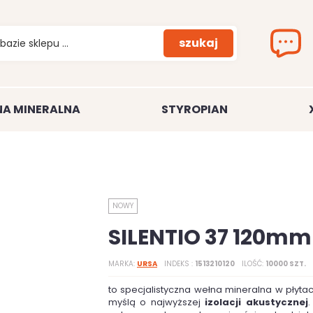
szukaj
A MINERALNA
STYROPIAN
NOWY
SILENTIO 37 120mm
MARKA
URSA
INDEKS
1513210120
ILOŚĆ
10000 SZT.
to specjalistyczna wełna mineralna w płyta
myślą o najwyższej
izolacji akustycznej
.