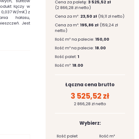
wych, sufitów
Cena za paletę:
3 525,52 zł
odukt łączy w
(2 866,28 zł netto)
= 0,037 W/mK) z
Cena za m²:
23,50 zł
(19,11 zł netto)
nia hałasu,
ieszczeń. Jest
Cena za m³:
195,86 zł
(159,24 zł
netto)
Ilość m² na palecie:
150,00
Ilość m³ na palecie:
18.00
Ilość palet:
1
Ilość m³:
18.00
Łączna cena brutto
3 525,52 zł
2 866,28 zł netto
Wybierz:
Ilość palet
Ilość m²