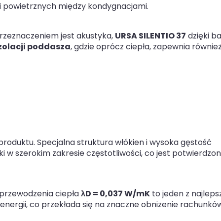
i powietrznych między kondygnacjami.
zeznaczeniem jest akustyka,
URSA SILENTIO 37
dzięki b
zolacji poddasza
, gdzie oprócz ciepła, zapewnia równie
produktu. Specjalna struktura włókien i wysoka gęstość
i w szerokim zakresie częstotliwości, co jest potwierdzo
przewodzenia ciepła
λD = 0,037 W/mK
to jeden z najlep
energii, co przekłada się na znaczne obniżenie rachunkó