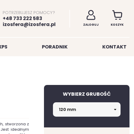
POTRZEBUJESZ POMOCY?
+48 733 222 583
izosfera@izosfera.pl
ZALOGUJ
KOSZYK
XPS
PORADNIK
KONTAKT
WYBIERZ GRUBOŚĆ
ch, stworzona z
 Jest idealnym