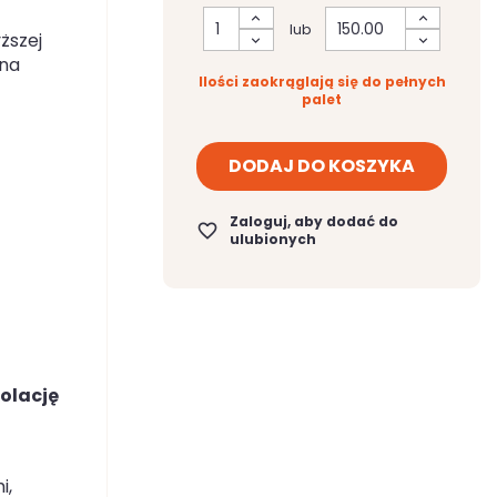
lub
ższej
łna
Ilości zaokrąglają się do pełnych
palet
DODAJ DO KOSZYKA
Zaloguj, aby dodać do
favorite_border
ulubionych
zolację
i,