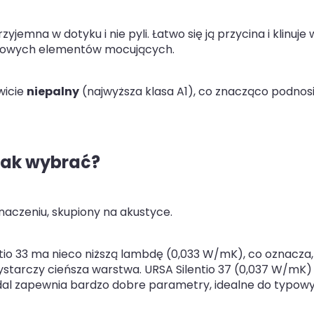
yjemna w dotyku i nie pyli. Łatwo się ją przycina i klinuje 
atkowych elementów mocujących.
wicie
niepalny
(najwyższa klasa A1), co znacząco podnos
 jak wybrać?
aczeniu, skupiony na akustyce.
tio 33 ma nieco niższą lambdę (0,033 W/mK), co oznacza,
ystarczy cieńsza warstwa. URSA Silentio 37 (0,037 W/mK) 
dal zapewnia bardzo dobre parametry, idealne do typow