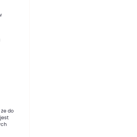
w
i
 że do
jest
ych