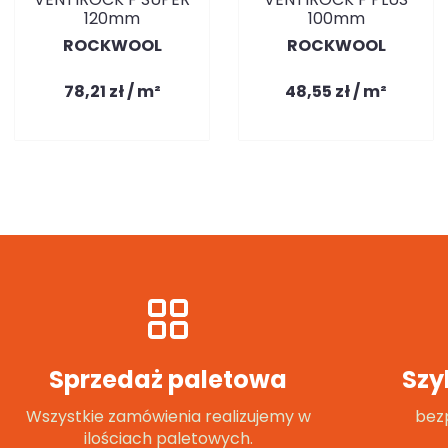
120mm
100mm
ROCKWOOL
ROCKWOOL
78,21 zł / m²
48,55 zł / m²
Sprzedaż paletowa
Szy
Wszystkie zamówienia realizujemy w
bezp
ilościach paletowych.