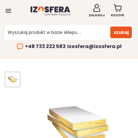

ZALOGUJ
KOSZYK
szukaj
+48 733 222 583
izosfera@izosfera.pl