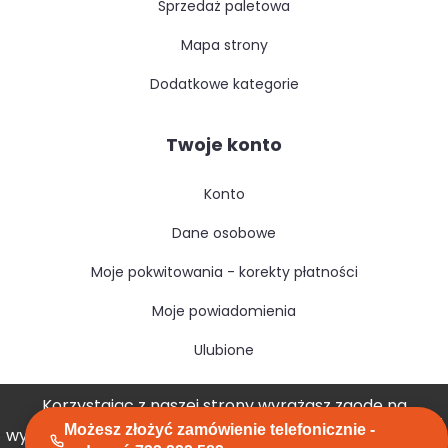
sprzedaż paletowa
mapa strony
dodatkowe kategorie
Twoje konto
konto
dane osobowe
moje pokwitowania - korekty płatności
moje powiadomienia
ulubione
Korzystając z naszej strony wyrażasz zgodę na
Możesz złożyć zamówienie telefonicznie -
wykorzystywanie przez nas plików cookies.
Akceptuję