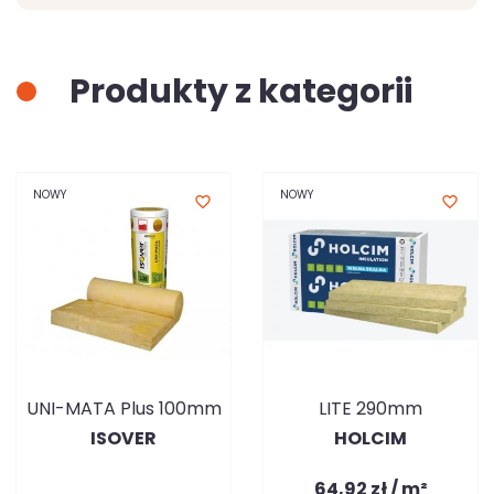
Produkty z kategorii
NOWY
NOWY
favorite_border
favorite_border
UNI-MATA Plus 100mm
LITE 290mm
ISOVER
HOLCIM
64,92 zł / m²