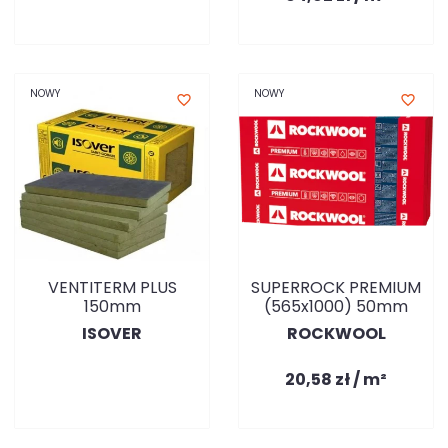
NOWY
NOWY
favorite_border
favorite_border
VENTITERM PLUS
SUPERROCK PREMIUM
150mm
(565x1000) 50mm
ISOVER
ROCKWOOL
20,58 zł / m²