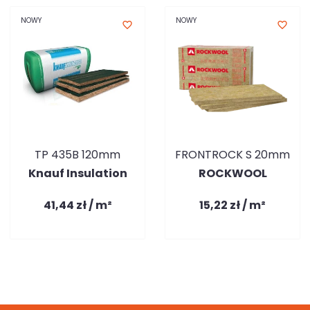
NOWY
NOWY
favorite_border
favorite_border
TP 435B 120mm
FRONTROCK S 20mm
Knauf Insulation
ROCKWOOL
41,44 zł / m²
15,22 zł / m²