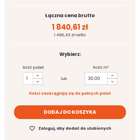
Łączna cena brutto
1 840,61 zł
1 496,43 zł netto
Wybierz:
Ilość palet
Ilość m²
lub
Ilości zaokrąglają się do pełnych palet
DODAJ DO KOSZYKA
favorite_border
Zaloguj, aby dodać do ulubionych