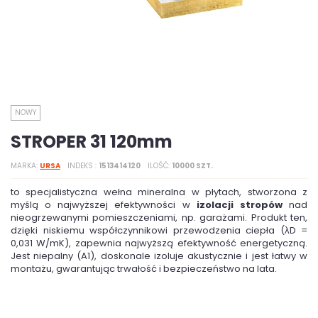
NOWY
STROPER 31 120mm
MARKA
URSA
INDEKS
1513414120
ILOŚĆ
10000 SZT.
to specjalistyczna wełna mineralna w płytach, stworzona z
myślą o najwyższej efektywności w
izolacji stropów
nad
nieogrzewanymi pomieszczeniami, np. garażami. Produkt ten,
dzięki niskiemu współczynnikowi przewodzenia ciepła (λD =
0,031 W/mK), zapewnia najwyższą efektywność energetyczną.
Jest niepalny (A1), doskonale izoluje akustycznie i jest łatwy w
montażu, gwarantując trwałość i bezpieczeństwo na lata.