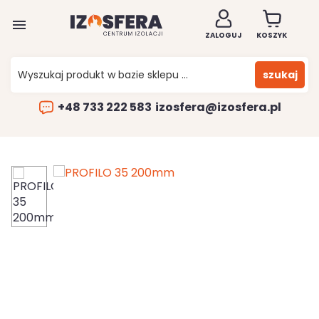

ZALOGUJ
KOSZYK
szukaj
+48 733 222 583
izosfera@izosfera.pl