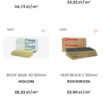
23,22 zł / m²
34,73 zł / m²
NOWY
NOWY
favorite_border
favorite_border
ROOF BASE 40 50mm
VENTIROCK F 50mm
HOLCIM
ROCKWOOL
26,22 zł / m²
23,90 zł / m²