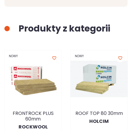
Produkty z kategorii
NOWY
NOWY
favorite_border
favorite_border
FRONTROCK PLUS
ROOF TOP 80 30mm
60mm
HOLCIM
ROCKWOOL