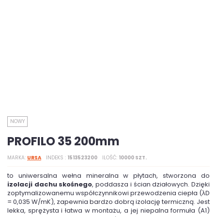
NOWY
PROFILO 35 200mm
MARKA
URSA
INDEKS
1513523200
ILOŚĆ
10000 SZT.
to uniwersalna wełna mineralna w płytach, stworzona do
izolacji dachu skośnego
, poddasza i ścian działowych. Dzięki
zoptymalizowanemu współczynnikowi przewodzenia ciepła (λD
= 0,035 W/mK), zapewnia bardzo dobrą izolację termiczną. Jest
lekka, sprężysta i łatwa w montażu, a jej niepalna formuła (A1)