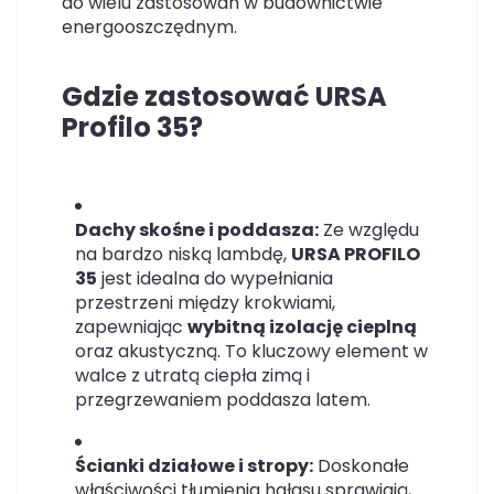
do wielu zastosowań w budownictwie
energooszczędnym.
Gdzie zastosować URSA
Profilo 35?
Dachy skośne i poddasza:
Ze względu
na bardzo niską lambdę,
URSA PROFILO
35
jest idealna do wypełniania
przestrzeni między krokwiami,
zapewniając
wybitną izolację cieplną
oraz akustyczną. To kluczowy element w
walce z utratą ciepła zimą i
przegrzewaniem poddasza latem.
Ścianki działowe i stropy:
Doskonałe
właściwości tłumienia hałasu sprawiają,