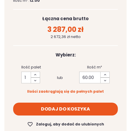
Ilość m³:
12.00
Łączna cena brutto
3 287,00 zł
2 672,36 zł netto
Wybierz:
Ilość palet
Ilość m²
lub
Ilości zaokrąglają się do pełnych palet
DODAJ DO KOSZYKA
favorite_border
Zaloguj, aby dodać do ulubionych