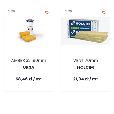
NOWY
NOWY
favorite_border
favorite_border
AMBER 33 180mm
VENT 70mm
URSA
HOLCIM
58,46 zł / m²
21,94 zł / m²