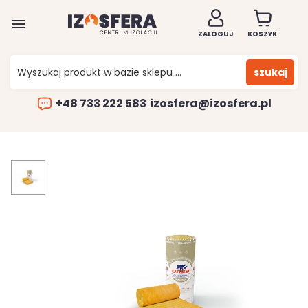

ZALOGUJ
KOSZYK
szukaj
+48 733 222 583
izosfera@izosfera.pl