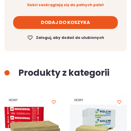
Ilości zaokrąglają się do pełnych palet
DODAJ DO KOSZYKA
favorite_border
Zaloguj, aby dodać do ulubionych
Produkty z kategorii
NOWY
NOWY
favorite_border
favorite_border