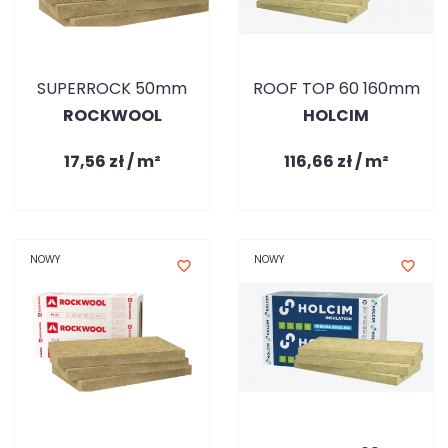
SUPERROCK 50mm
ROOF TOP 60 160mm
ROCKWOOL
HOLCIM
17,56 zł / m²
116,66 zł / m²
NOWY
NOWY
favorite_border
favorite_border