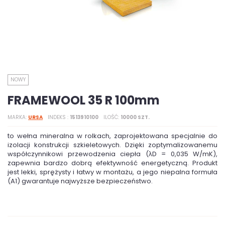
NOWY
FRAMEWOOL 35 R 100mm
MARKA
URSA
INDEKS
1513910100
ILOŚĆ
10000 SZT.
to wełna mineralna w rolkach, zaprojektowana specjalnie do
izolacji konstrukcji szkieletowych. Dzięki zoptymalizowanemu
współczynnikowi przewodzenia ciepła (λD = 0,035 W/mK),
zapewnia bardzo dobrą efektywność energetyczną. Produkt
jest lekki, sprężysty i łatwy w montażu, a jego niepalna formuła
(A1) gwarantuje najwyższe bezpieczeństwo.