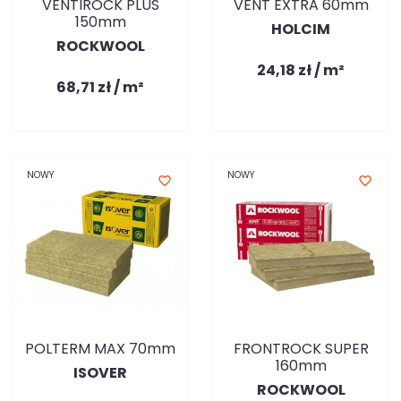
VENTIROCK PLUS
VENT EXTRA 60mm
150mm
HOLCIM
ROCKWOOL
24,18 zł / m²
68,71 zł / m²
NOWY
NOWY
favorite_border
favorite_border
POLTERM MAX 70mm
FRONTROCK SUPER
160mm
ISOVER
ROCKWOOL