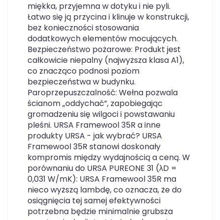
miękka, przyjemna w dotyku i nie pyli.
Łatwo się ją przycina i klinuje w konstrukcji,
bez konieczności stosowania
dodatkowych elementów mocujących.
Bezpieczeństwo pożarowe: Produkt jest
całkowicie niepalny (najwyższa klasa A1),
co znacząco podnosi poziom
bezpieczeństwa w budynku.
Paroprzepuszczalność: Wełna pozwala
ścianom „oddychać”, zapobiegając
gromadzeniu się wilgoci i powstawaniu
pleśni. URSA Framewool 35R a inne
produkty URSA - jak wybrać? URSA
Framewool 35R stanowi doskonały
kompromis między wydajnością a ceną. W
porównaniu do URSA PUREONE 31 (λD =
0,031 W/mK): URSA Framewool 35R ma
nieco wyższą lambdę, co oznacza, że do
osiągnięcia tej samej efektywności
potrzebna będzie minimalnie grubsza