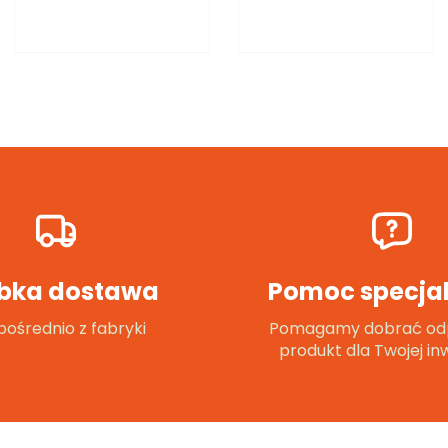
bka dostawa
Pomoc specjal
ośrednio z fabryki
Pomagamy dobrać od
produkt dla Twojej inw