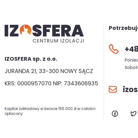
Potrzebu
+48
IZOSFERA sp. z o.o.
Ponied
Sobota
JURANDA 21, 33-300 NOWY SĄCZ
KRS: 0000957070 NIP: 7343606935
izo
Kapitał zakładowy w kwocie 155 000 zł w całości
opłacony