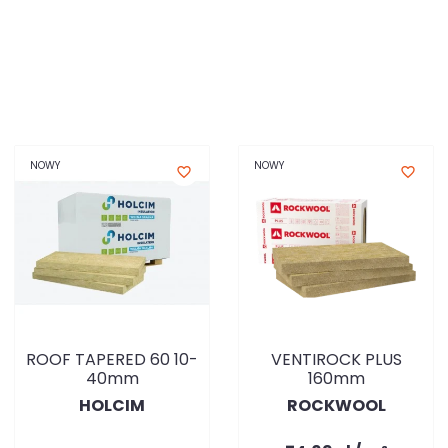
NOWY
NOWY
favorite_border
favorite_border
ROOF TAPERED 60 10-
VENTIROCK PLUS
40mm
160mm
HOLCIM
ROCKWOOL