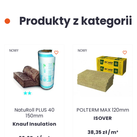
Produkty z kategorii
NOWY
NOWY
favorite_border
favorite_border
NatuRoll PLUS 40
POLTERM MAX 120mm
150mm
ISOVER
Knauf Insulation
38,35 zł / m²