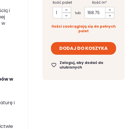
Ilość palet
Ilość m²
cią i
lub
nej
y w
Ilości zaokrąglają się do pełnych
palet
DODAJ DO KOSZYKA
Zaloguj, aby dodać do
favorite_border
ulubionych
opów w
aturę i
ictwie