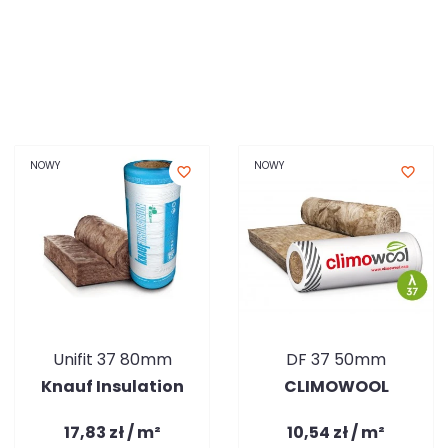
NOWY
NOWY
favorite_border
favorite_border
Unifit 37 80mm
DF 37 50mm
Knauf Insulation
CLIMOWOOL
17,83 zł / m²
10,54 zł / m²