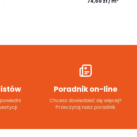
74,69 zł / m²
istów
Poradnik on-line
powiedni
Chcesz dowiedzieć się więcej?
estycji.
Przeczytaj nasz poradnik.