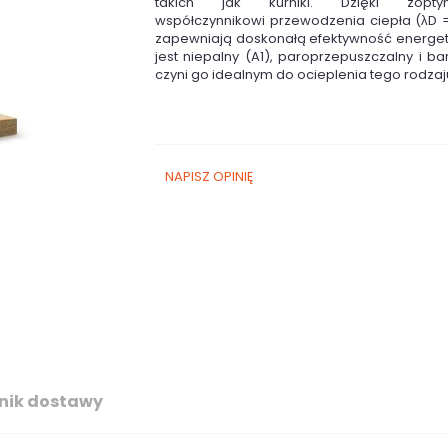
takich jak kurniki. Dzięki zoptym
współczynnikowi przewodzenia ciepła (λD 
zapewniają doskonałą efektywność energet
jest niepalny (A1), paroprzepuszczalny i ba
czyni go idealnym do ocieplenia tego rodza
NAPISZ OPINIĘ
nik dostawy