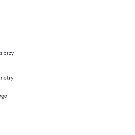
a przy
ametry
ego