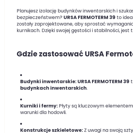
Planujesz izolację budynków inwentarskich i szuka
bezpieczeństwem?
URSA FERMOTERM 39
to idea
zostały zaprojektowane, aby sprostać wymaganio
kurnikach. Dzięki swojej gęstości i stabilności, jes
Gdzie zastosować URSA Fermot
Budynki inwentarskie:
URSA FERMOTERM 39
t
budynkach inwentarskich
.
Kurniki i fermy:
Płyty są kluczowym elementem w
warunki dla hodowli.
Konstrukcje szkieletowe:
Z uwagi na swoją szty