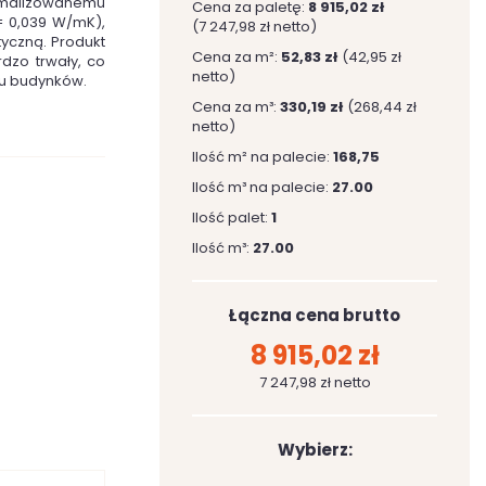
alizowanemu
Cena za paletę:
8 915,02 zł
= 0,039 W/mK),
(7 247,98 zł netto)
yczną. Produkt
Cena za m²:
52,83 zł
(42,95 zł
rdzo trwały, co
netto)
ju budynków.
Cena za m³:
330,19 zł
(268,44 zł
netto)
Ilość m² na palecie:
168,75
Ilość m³ na palecie:
27.00
Ilość palet:
1
Ilość m³:
27.00
Łączna cena brutto
8 915,02 zł
7 247,98 zł netto
Wybierz: