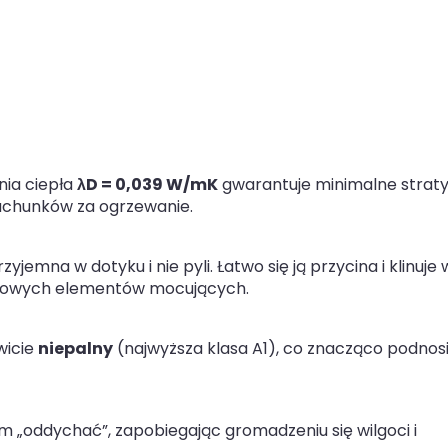
ia ciepła
λD = 0,039 W/mK
gwarantuje minimalne strat
rachunków za ogrzewanie.
yjemna w dotyku i nie pyli. Łatwo się ją przycina i klinuje 
atkowych elementów mocujących.
wicie
niepalny
(najwyższa klasa A1), co znacząco podnos
 „oddychać”, zapobiegając gromadzeniu się wilgoci i