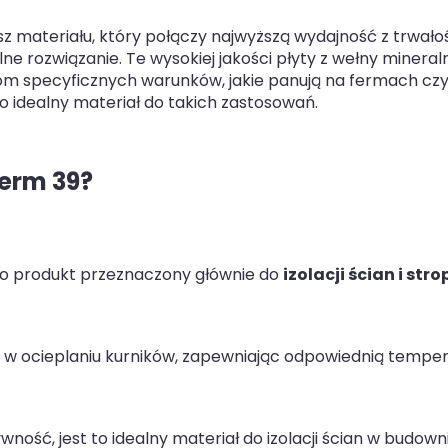
sz materiału, który połączy najwyższą wydajność z trwałoś
lne rozwiązanie. Te wysokiej jakości płyty z wełny mineral
m specyficznych warunków, jakie panują na fermach cz
t to idealny materiał do takich zastosowań.
erm 39?
o produkt przeznaczony głównie do
izolacji ścian i str
 ocieplaniu kurników, zapewniając odpowiednią temper
wność, jest to idealny materiał do izolacji ścian w budown