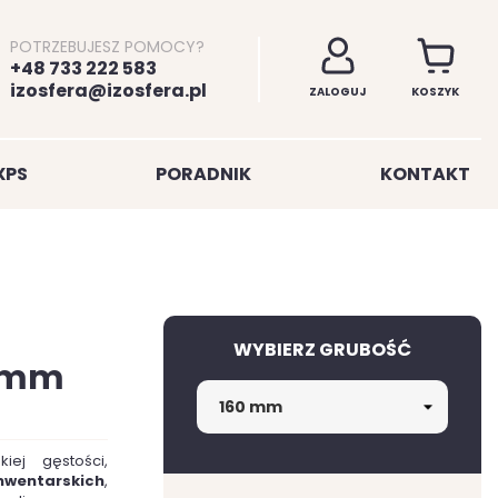
POTRZEBUJESZ POMOCY?
+48 733 222 583
izosfera@izosfera.pl
ZALOGUJ
KOSZYK
XPS
PORADNIK
KONTAKT
WYBIERZ GRUBOŚĆ
0mm
ej gęstości,
nwentarskich
,