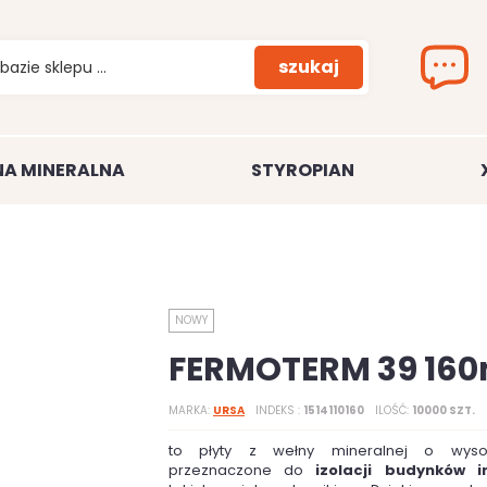
szukaj
A MINERALNA
STYROPIAN
NOWY
FERMOTERM 39 16
MARKA
URSA
INDEKS
1514110160
ILOŚĆ
10000 SZT.
to płyty z wełny mineralnej o wysoki
przeznaczone do
izolacji budynków i