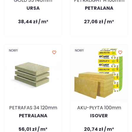
GOLD 35 140mm
PETRALIGHT H 100mm
URSA
PETRALANA
38,44 zł / m²
27,06 zł / m²
NOWY
NOWY
favorite_border
favorite_border
PETRAFAS 34 120mm
AKU-PŁYTA 100mm
PETRALANA
ISOVER
56,01 zł / m²
20,74 zł / m²