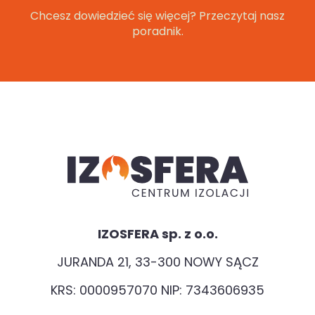
Chcesz dowiedzieć się więcej? Przeczytaj nasz
poradnik.
IZOSFERA sp. z o.o.
JURANDA 21, 33-300 NOWY SĄCZ
KRS: 0000957070 NIP: 7343606935