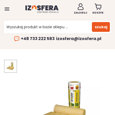

ZALOGUJ
KOSZYK
szukaj
+48 733 222 583
izosfera@izosfera.pl