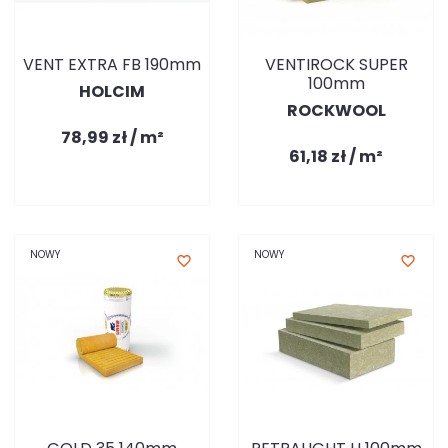
VENT EXTRA FB 190mm
VENTIROCK SUPER
100mm
HOLCIM
ROCKWOOL
78,99 zł / m²
61,18 zł / m²
NOWY
NOWY
favorite_border
favorite_border