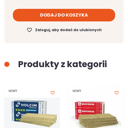
DODAJ DO KOSZYKA
favorite_border
Zaloguj, aby dodać do ulubionych
Produkty z kategorii
NOWY
NOWY
favorite_border
favorite_border