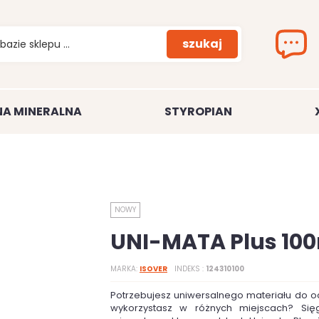
szukaj
A MINERALNA
STYROPIAN
NOWY
UNI-MATA Plus 1
MARKA
ISOVER
INDEKS
124310100
Potrzebujesz uniwersalnego materiału do oc
wykorzystasz w różnych miejscach? Się