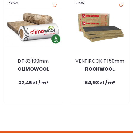
NOWY
NOWY
favorite_border
favorite_border
DF 33 100mm
VENTIROCK F 150mm
CLIMOWOOL
ROCKWOOL
32,45 zł / m²
64,93 zł / m²