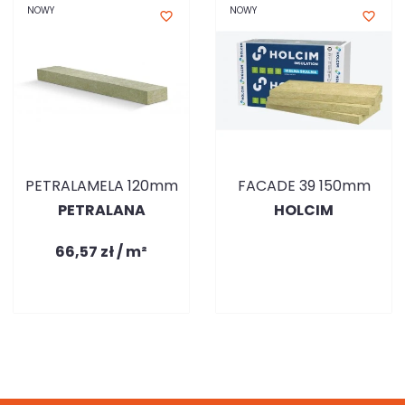
NOWY
NOWY
favorite_border
favorite_border
PETRALAMELA 120mm
FACADE 39 150mm
PETRALANA
HOLCIM
66,57 zł / m²