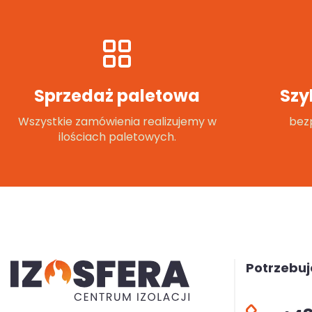
Sprzedaż paletowa
Szy
Wszystkie zamówienia realizujemy w
bezp
ilościach paletowych.
Potrzebu