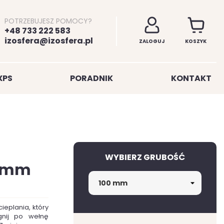
POTRZEBUJESZ POMOCY?
+48 733 222 583
izosfera@izosfera.pl
ZALOGUJ
KOSZYK
XPS
PORADNIK
KONTAKT
WYBIERZ GRUBOŚĆ
00mm
ieplania, który
gnij po wełnę