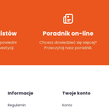
istów
Poradnik on-line
powiedni
Chcesz dowiedzieć się więcej?
estycji.
Przeczytaj nasz poradnik.
Informacje
Twoje konto
regulamin
konto