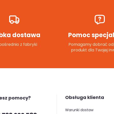
bka dostawa
Pomoc specjal
ośrednio z fabryki
Pomagamy dobrać od
produkt dla Twojej inw
Obsługa klienta
jesz pomocy?
warunki dostaw