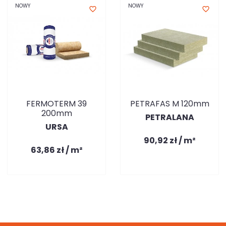
NOWY
NOWY
favorite_border
favorite_border
FERMOTERM 39
PETRAFAS M 120mm
200mm
PETRALANA
URSA
90,92 zł / m²
63,86 zł / m²