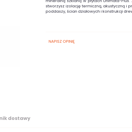
mineralną szklaną w płytach Unimata-Plus.
stworzysz izolację termiczną, akustyczną i
poddaszy, ścian działowych i konstrukcji dr
NAPISZ OPINIĘ
nik dostawy