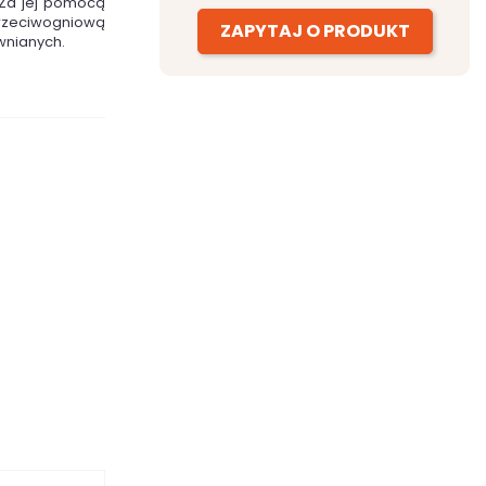
 Za jej pomocą
 przeciwogniową
ZAPYTAJ O PRODUKT
ewnianych.