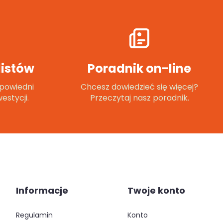
istów
Poradnik on-line
powiedni
Chcesz dowiedzieć się więcej?
estycji.
Przeczytaj nasz poradnik.
Informacje
Twoje konto
regulamin
konto