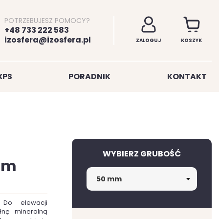
POTRZEBUJESZ POMOCY?
+48 733 222 583
izosfera@izosfera.pl
ZALOGUJ
KOSZYK
XPS
PORADNIK
KONTAKT
WYBIERZ GRUBOŚĆ
mm
 Do elewacji
łnę mineralną