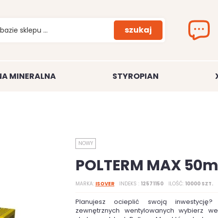
szukaj
A MINERALNA
STYROPIAN
NOWY
POLTERM MAX 50
MARKA
ISOVER
INDEKS
12571150
ILOŚĆ
10000 SZT.
Planujesz ocieplić swoją inwestycję?
zewnętrznych wentylowanych wybierz we