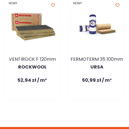
NOWY
NOWY
favorite_border
favorite_border
VENTIROCK F 120mm
FERMOTERM 35 100mm
ROCKWOOL
URSA
52,94 zł / m²
50,99 zł / m²