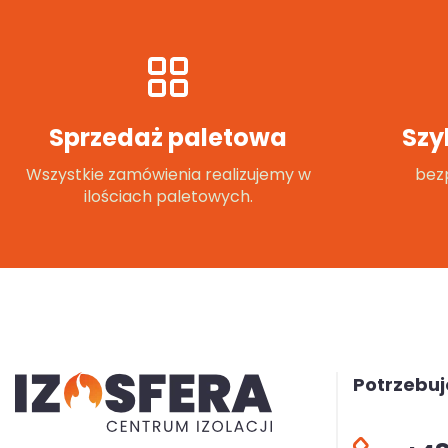
Sprzedaż paletowa
Szy
Wszystkie zamówienia realizujemy w
bezp
ilościach paletowych.
Potrzebu