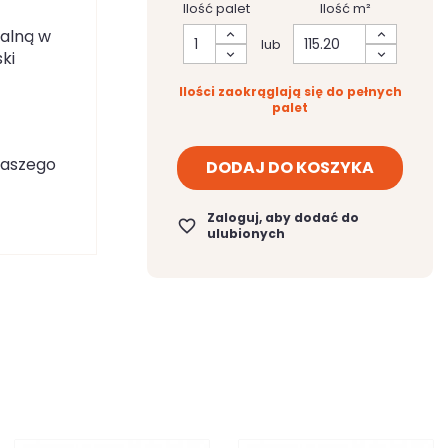
Ilość palet
Ilość m²
kalną w
lub
ki
Ilości zaokrąglają się do pełnych
palet
naszego
DODAJ DO KOSZYKA
Zaloguj, aby dodać do
favorite_border
ulubionych