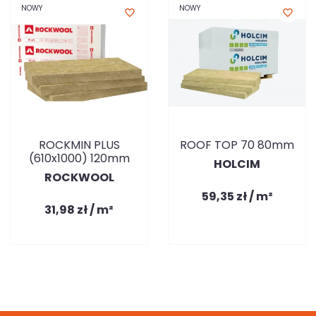
NOWY
NOWY
favorite_border
favorite_border
ROCKMIN PLUS
ROOF TOP 70 80mm
(610x1000) 120mm
HOLCIM
ROCKWOOL
59,35 zł / m²
31,98 zł / m²