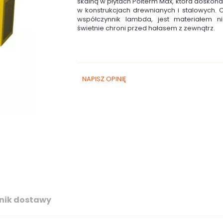
skalną w płytach Polterm Max, która doskona
w konstrukcjach drewnianych i stalowych. C
współczynnik lambda, jest materiałem n
świetnie chroni przed hałasem z zewnątrz.
NAPISZ OPINIĘ
nik dostawy