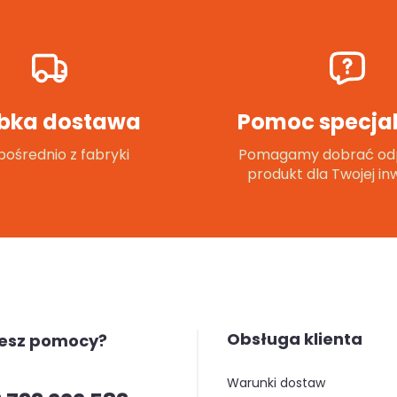
bka dostawa
Pomoc specjal
ośrednio z fabryki
Pomagamy dobrać od
produkt dla Twojej inw
Obsługa klienta
jesz pomocy?
warunki dostaw