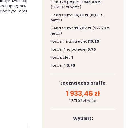
le sprawdzi się
Cena za paletę:
1 933,46 zł
echuje ją niski
(1 571,92 zł netto)
iepalnym oraz
Cena za m²:
16,78 zł
(13,65 zł
netto)
Cena za m³:
335,67 zł
(272,90 zł
netto)
Ilość m² na palecie:
115,20
Ilość m³ na palecie:
5.76
Ilość palet:
1
Ilość m³:
5.76
Łączna cena brutto
1 933,46 zł
1 571,92 zł netto
Wybierz: