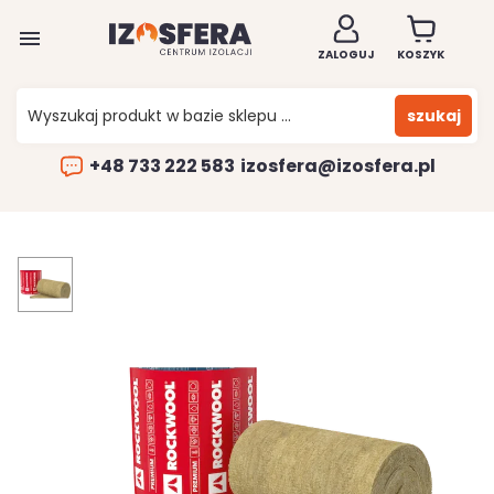

ZALOGUJ
KOSZYK
szukaj
+48 733 222 583
izosfera@izosfera.pl