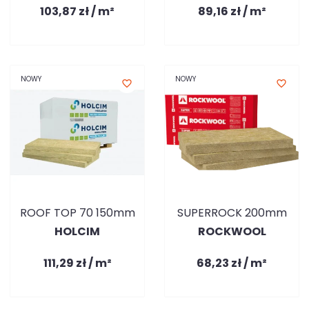
103,87 zł / m²
89,16 zł / m²
NOWY
NOWY
favorite_border
favorite_border
ROOF TOP 70 150mm
SUPERROCK 200mm
HOLCIM
ROCKWOOL
111,29 zł / m²
68,23 zł / m²