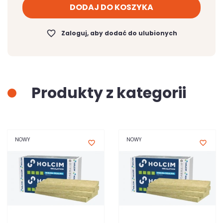
DODAJ DO KOSZYKA
favorite_border
Zaloguj, aby dodać do ulubionych
Produkty z kategorii
NOWY
NOWY
favorite_border
favorite_border