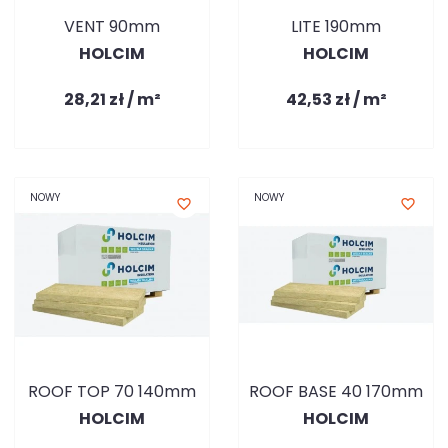
VENT 90mm
LITE 190mm
HOLCIM
HOLCIM
28,21 zł / m²
42,53 zł / m²
NOWY
NOWY
favorite_border
favorite_border
ROOF TOP 70 140mm
ROOF BASE 40 170mm
HOLCIM
HOLCIM