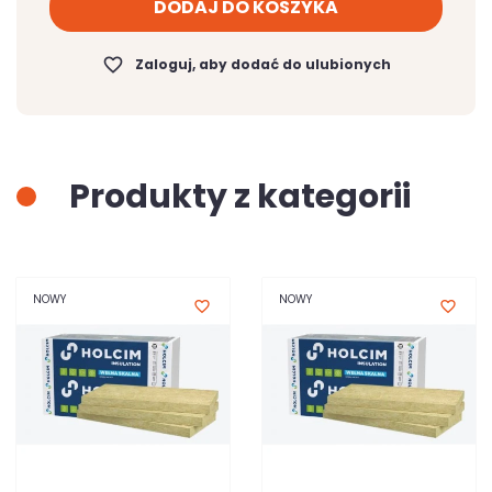
DODAJ DO KOSZYKA
favorite_border
Zaloguj, aby dodać do ulubionych
Produkty z kategorii
NOWY
NOWY
favorite_border
favorite_border