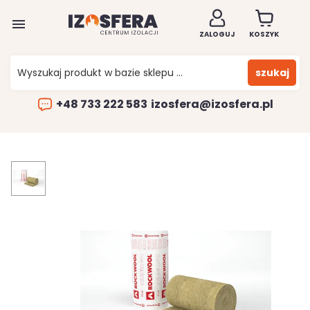

ZALOGUJ
KOSZYK
szukaj
+48 733 222 583
izosfera@izosfera.pl