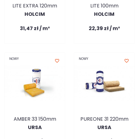
LITE EXTRA 120mm
LITE 100mm
HOLCIM
HOLCIM
31,47 zł / m²
22,39 zł / m²
NOWY
NOWY
favorite_border
favorite_border
AMBER 33 150mm
PUREONE 31 220mm
URSA
URSA