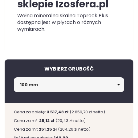
sklepie Izosfera.pl
Wełna mineralna skalna Toprock Plus
dostępna jest w płytach o różnych
wymiarach.
WYBIERZ GRUBOŚĆ
Cena za paletę:
3 517,43 zł
(2 859,70 zł netto)
Cena za m²:
25,12 zł
(20,43 zł netto)
Cena za m³:
251,25 zł
(204,26 zł netto)
Ilość m² na palecie:
140,00