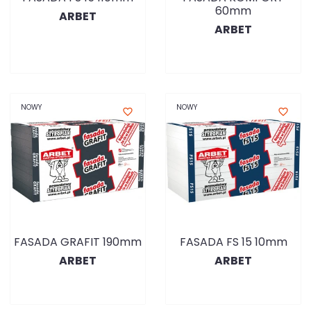
60mm
ARBET
ARBET
NOWY
NOWY
favorite_border
favorite_border
FASADA GRAFIT 190mm
FASADA FS 15 10mm
ARBET
ARBET