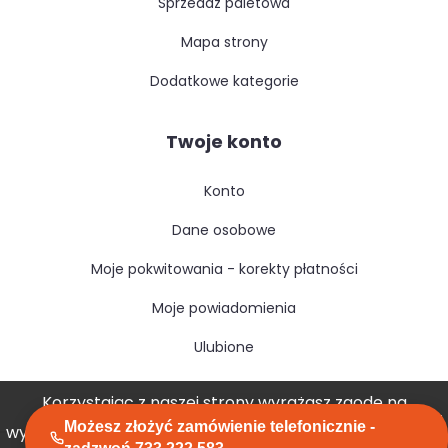
sprzedaż paletowa
mapa strony
dodatkowe kategorie
Twoje konto
konto
dane osobowe
moje pokwitowania - korekty płatności
moje powiadomienia
ulubione
Korzystając z naszej strony wyrażasz zgodę na
Możesz złożyć zamówienie telefonicznie -
wykorzystywanie przez nas plików cookies.
Akceptuję