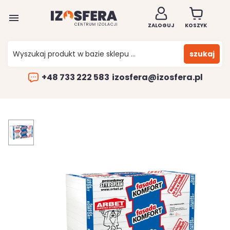

ZALOGUJ
KOSZYK
szukaj
+48 733 222 583
izosfera@izosfera.pl