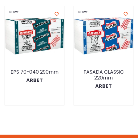
NOWY
NOWY
favorite_border
favorite_border
EPS 70-040 290mm
FASADA CLASSIC
220mm
ARBET
ARBET