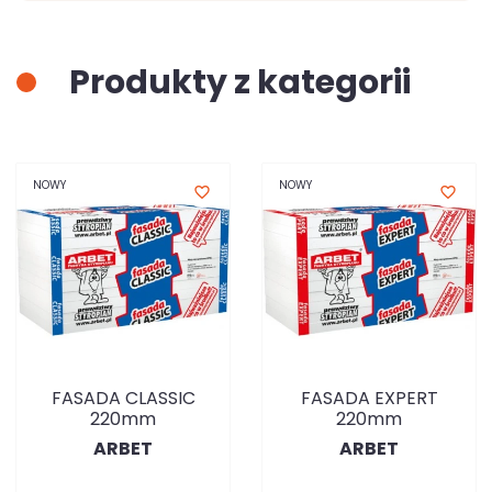
Produkty z kategorii
NOWY
NOWY
favorite_border
favorite_border
FASADA CLASSIC
FASADA EXPERT
220mm
220mm
ARBET
ARBET