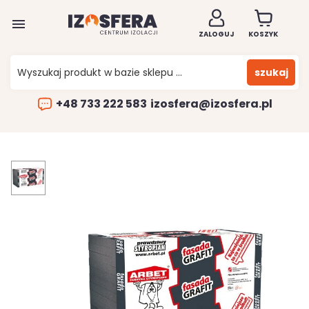

ZALOGUJ
KOSZYK
szukaj
+48 733 222 583
izosfera@izosfera.pl