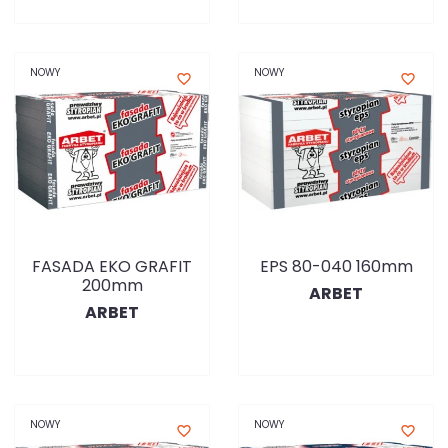
NOWY
NOWY
favorite_border
favorite_border
FASADA EKO GRAFIT
EPS 80-040 160mm
200mm
ARBET
ARBET
NOWY
NOWY
favorite_border
favorite_border