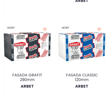
ARBET
NOWY
NOWY
favorite_border
favorite_border
FASADA GRAFIT
FASADA CLASSIC
290mm
120mm
ARBET
ARBET