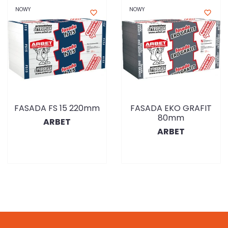
NOWY
NOWY
favorite_border
favorite_border
FASADA FS 15 220mm
FASADA EKO GRAFIT
80mm
ARBET
ARBET