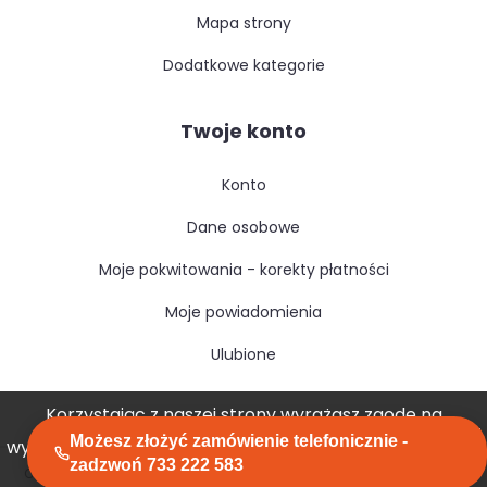
mapa strony
dodatkowe kategorie
Twoje konto
konto
dane osobowe
moje pokwitowania - korekty płatności
moje powiadomienia
ulubione
Korzystając z naszej strony wyrażasz zgodę na
Możesz złożyć zamówienie telefonicznie -
wykorzystywanie przez nas plików cookies.
Akceptuję
zadzwoń 733 222 583
Copyright © izosfera.pl. All rights reserved.
created by GreenMouse
Polityka prywatności