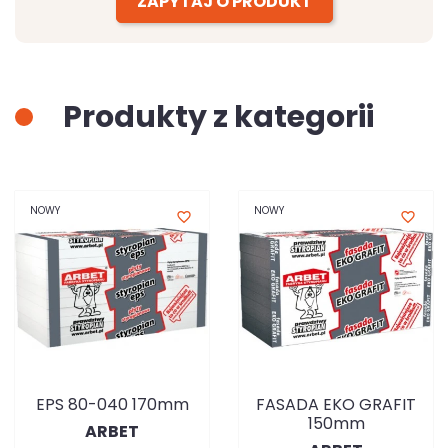
ZAPYTAJ O PRODUKT
Produkty z kategorii
NOWY
NOWY
favorite_border
favorite_border
EPS 80-040 170mm
FASADA EKO GRAFIT
150mm
ARBET