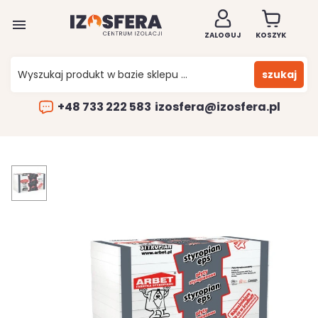

ZALOGUJ
KOSZYK
szukaj
+48 733 222 583
izosfera@izosfera.pl