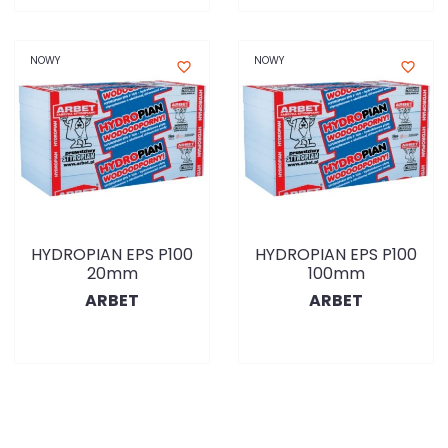
NOWY
NOWY
favorite_border
favorite_border
HYDROPIAN EPS P100
HYDROPIAN EPS P100
20mm
100mm
ARBET
ARBET