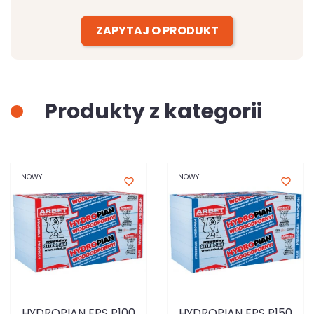
ZAPYTAJ O PRODUKT
Produkty z kategorii
NOWY
NOWY
favorite_border
favorite_border
HYDROPIAN EPS P100
HYDROPIAN EPS P150