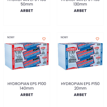
50mm
130mm
ARBET
ARBET
NOWY
NOWY
favorite_border
favorite_border
HYDROPIAN EPS P100
HYDROPIAN EPS P150
140mm
20mm
ARBET
ARBET