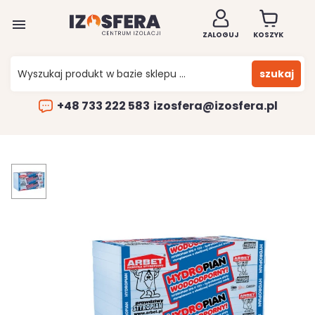

ZALOGUJ
KOSZYK
szukaj
+48 733 222 583
izosfera@izosfera.pl