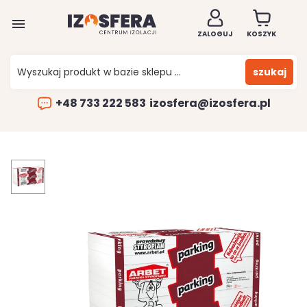

ZALOGUJ
KOSZYK
szukaj
+48 733 222 583
izosfera@izosfera.pl