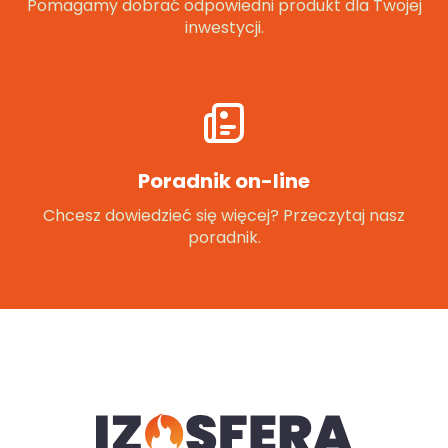
Pomagamy dobrać odpowiedni produkt dla Twojej
inwestycji.
Poradnik on-line
Chcesz dowiedzieć się więcej? Przeczytaj nasz
poradnik.