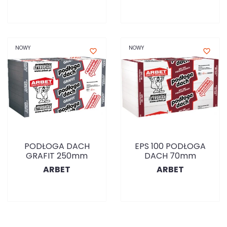
NOWY
NOWY
favorite_border
favorite_border
PODŁOGA DACH
EPS 100 PODŁOGA
GRAFIT 250mm
DACH 70mm
ARBET
ARBET