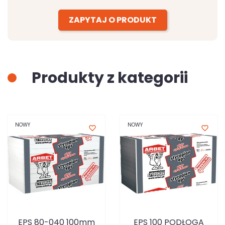
ZAPYTAJ O PRODUKT
Produkty z kategorii
NOWY
NOWY
favorite_border
favorite_border
EPS 80-040 100mm
EPS 100 PODŁOGA