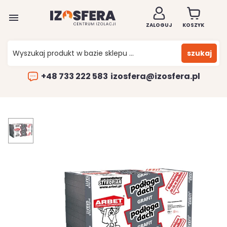

ZALOGUJ
KOSZYK
szukaj
+48 733 222 583
izosfera@izosfera.pl