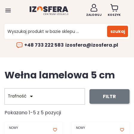

ZALOGUJ
KOSZYK
szukaj
+48 733 222 583
izosfera@izosfera.pl
Wełna lamelowa 5 cm

FILTR
Trafność
Pokazano 1-5 z 5 pozycji
NOWY
NOWY
favorite_border
favorite_border