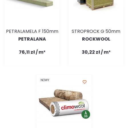
PETRALAMELA F 150mm
STROPROCK G 50mm
PETRALANA
ROCKWOOL
76,11 zł / m²
30,22 zł / m²
NOWY
favorite_border