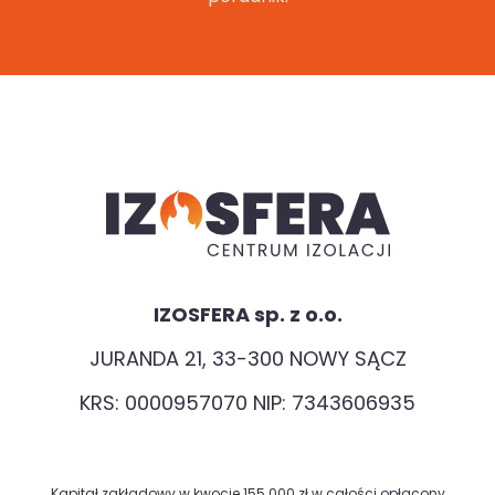
IZOSFERA sp. z o.o.
JURANDA 21, 33-300 NOWY SĄCZ
KRS: 0000957070 NIP: 7343606935
Kapitał zakładowy w kwocie 155 000 zł w całości opłacony