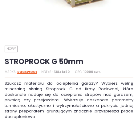
NOWY
STROPROCK G 50mm
MARKA
ROCKWOOL
INDEKS
13841450
ILOŚĆ
10000 SZT.
Szukasz materiału do ocieplenia garaży? Wybierz wełnę
mineralną skalną Stroprock G od firmy Rockwool, która
doskonale nadaje się do ocieplania stropów nad garażem,
piwnicą czy przejazdami. Wykazuje doskonałe parametry
termiczne, akustyczne i wytrzymałościowe a pokrycie jednej
strony preparatem gruntującym znacznie przyspiesza prace
dociepleniowe.