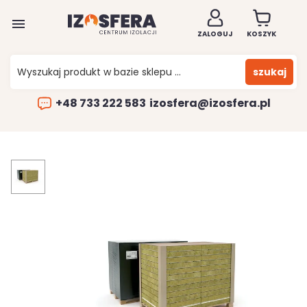

ZALOGUJ
KOSZYK
szukaj
+48 733 222 583
izosfera@izosfera.pl