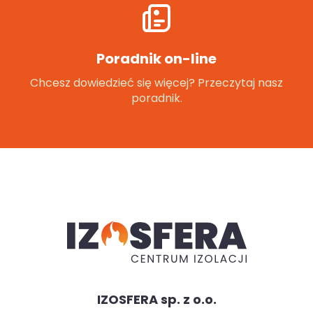
Poradnik on-line
Chcesz dowiedzieć się więcej? Przeczytaj nasz
poradnik.
IZOSFERA sp. z o.o.