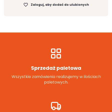
favorite_border
Zaloguj, aby dodać do ulubionych
Sprzedaż paletowa
Wszystkie zamówienia realizujemy w ilościach
paletowych.