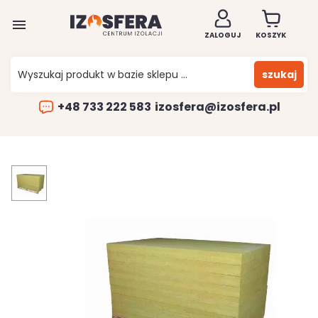

ZALOGUJ
KOSZYK
szukaj
+48 733 222 583
izosfera@izosfera.pl