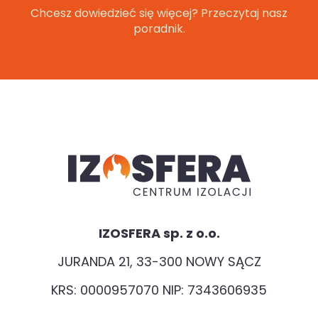
Chcesz dowiedzieć się więcej? Przeczytaj nasz
poradnik.
IZOSFERA sp. z o.o.
JURANDA 21, 33-300 NOWY SĄCZ
KRS: 0000957070 NIP: 7343606935