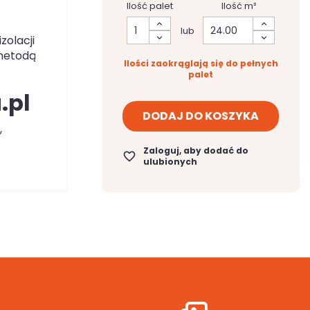
Ilość palet
Ilość m²
lub
zolacji
 metodą
Ilości zaokrąglają się do pełnych
palet
.pl
DODAJ DO KOSZYKA
,
Zaloguj, aby dodać do
favorite_border
ulubionych