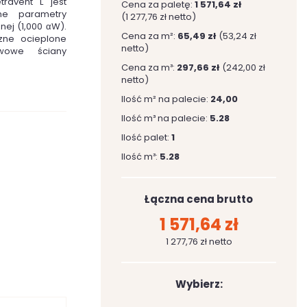
ravent L jest
Cena za paletę:
1 571,64 zł
ne parametry
(1 277,76 zł netto)
nej (1,000 αW).
Cena za m²:
65,49 zł
(53,24 zł
zne ocieplone
netto)
wowe ściany
Cena za m³:
297,66 zł
(242,00 zł
netto)
Ilość m² na palecie:
24,00
Ilość m³ na palecie:
5.28
Ilość palet:
1
Ilość m³:
5.28
Łączna cena brutto
1 571,64 zł
1 277,76 zł netto
Wybierz: