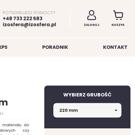
POTRZEBUJESZ POMOCY?
+48 733 222 583
izosfera@izosfera.pl
ZALOGUJ
KOSZYK
XPS
PORADNIK
KONTAKT
WYBIERZ GRUBOŚĆ
mm
ZT.
o materiału do
iałowych czy