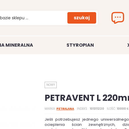
szukaj
A MINERALNA
STYROPIAN
NOWY
PETRAVENT L 220
MARKA
PETRALANA
INDEKS
101311220
ILOŚĆ
10000 S
Jeśli potrzebujesz jednego uniwersalneg
ocieplenia ścian zewnętrznych, dz