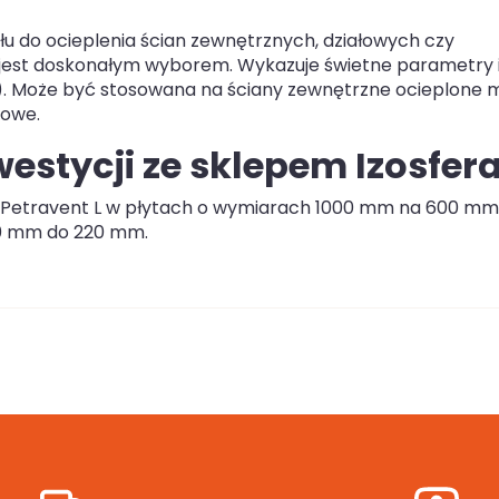
łu do ocieplenia ścian zewnętrznych, działowych czy
 jest doskonałym wyborem. Wykazuje świetne parametry i
αW). Może być stosowana na ściany zewnętrzne ocieplone
towe.
estycji ze sklepem Izosfera
na Petravent L w płytach o wymiarach 1000 mm na 600 mm
50 mm do 220 mm.