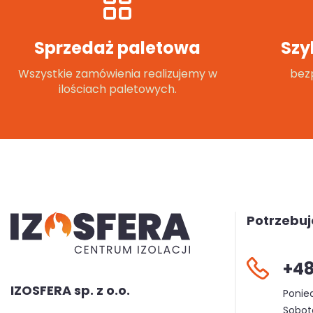
Sprzedaż paletowa
Szy
Wszystkie zamówienia realizujemy w
bezp
ilościach paletowych.
Potrzebu
+48
IZOSFERA sp. z o.o.
Ponied
Sobota