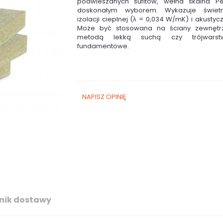
podwieszanych sufitów, wełna skalna Pet
doskonałym wyborem. Wykazuje świet
izolacji cieplnej (λ = 0,034 W/mK) i akustycz
Może być stosowana na ściany zewnętr
metodą lekką suchą czy trójwarst
fundamentowe.
NAPISZ OPINIĘ
nik dostawy