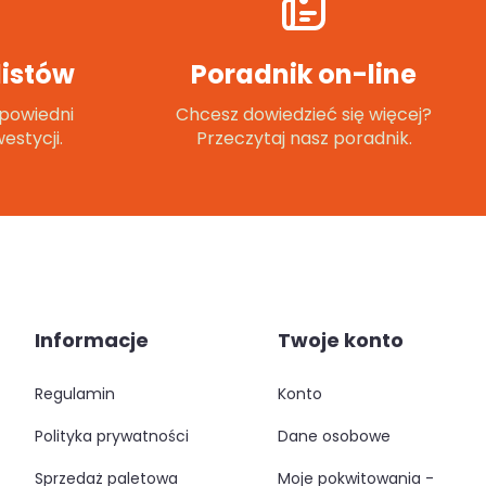
istów
Poradnik on-line
powiedni
Chcesz dowiedzieć się więcej?
estycji.
Przeczytaj nasz poradnik.
Informacje
Twoje konto
regulamin
konto
polityka prywatności
dane osobowe
sprzedaż paletowa
moje pokwitowania -