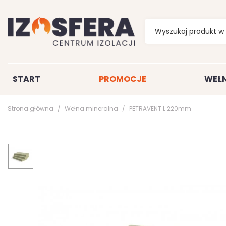
START
PROMOCJE
WEŁN
Strona główna
Wełna mineralna
PETRAVENT L 220mm