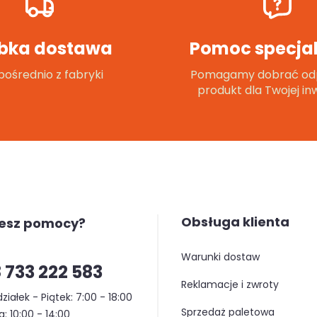
bka dostawa
Pomoc specjal
ośrednio z fabryki
Pomagamy dobrać od
produkt dla Twojej inw
Obsługa klienta
jesz pomocy?
warunki dostaw
 733 222 583
reklamacje i zwroty
ziałek - Piątek: 7:00 - 18:00
sprzedaż paletowa
: 10:00 - 14:00