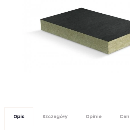
Opis
Szczegóły
Opinie
Cen