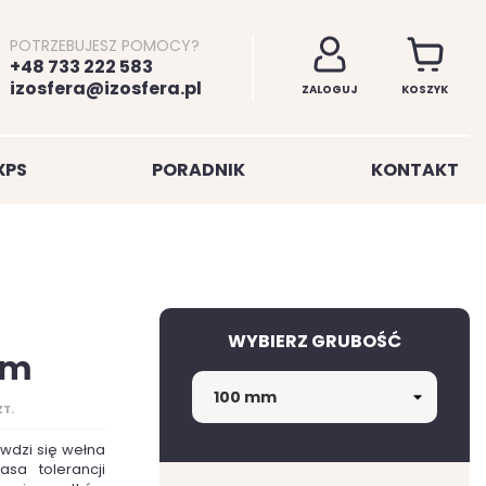
POTRZEBUJESZ POMOCY?
+48 733 222 583
izosfera@izosfera.pl
ZALOGUJ
KOSZYK
XPS
PORADNIK
KONTAKT
WYBIERZ GRUBOŚĆ
mm
ZT.
awdzi się wełna
asa tolerancji