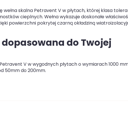
ię wełna skalna Petravent V w płytach, której klasa tolera
mostków cieplnych. Wełna wykazuje doskonałe właściwoś
ęki powierzchni pokrytej czarną okładziną wiatroizolacyj
 – dopasowana do Twojej
ną Petravent V w wygodnych płytach o wymiarach 1000 m
h od 50mm do 200mm.