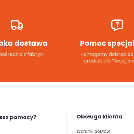
bka dostawa
Pomoc specjal
ośrednio z fabryki
Pomagamy dobrać od
produkt dla Twojej inw
Obsługa klienta
jesz pomocy?
warunki dostaw