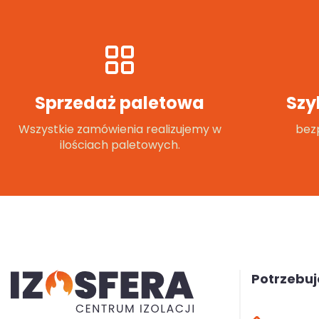
Sprzedaż paletowa
Szy
Wszystkie zamówienia realizujemy w
bezp
ilościach paletowych.
Potrzebu