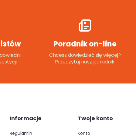
istów
Poradnik on-line
powiedni
Chcesz dowiedzieć się więcej?
estycji.
Przeczytaj nasz poradnik.
Informacje
Twoje konto
regulamin
konto