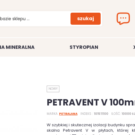
szukaj
A MINERALNA
STYROPIAN
NOWY
PETRAVENT V 100
MARKA
PETRALANA
INDEKS
101511100
ILOŚĆ
10000 S
W szybkiej i skutecznej izolacji budynku spr
skalna Petravent V w płytach, której kl