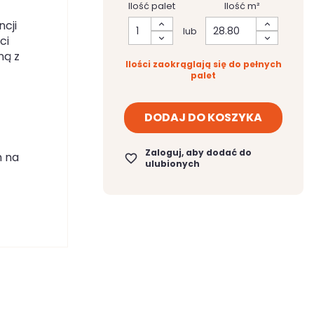
Ilość palet
Ilość m²
ncji
lub
ci
ną z
Ilości zaokrąglają się do pełnych
palet
DODAJ DO KOSZYKA
Zaloguj, aby dodać do
m na
favorite_border
ulubionych