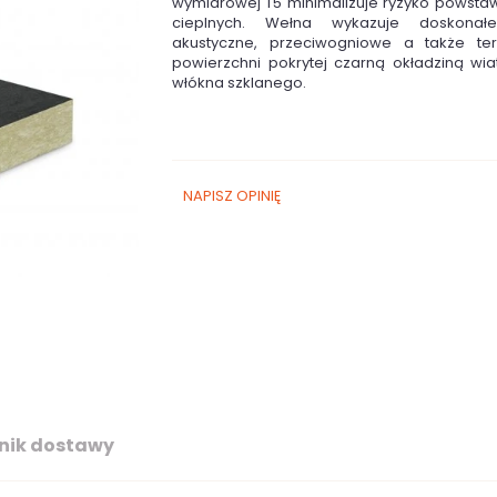
wymiarowej T5 minimalizuje ryzyko powst
cieplnych. Wełna wykazuje doskonałe
akustyczne, przeciwogniowe a także ter
powierzchni pokrytej czarną okładziną wiat
włókna szklanego.
NAPISZ OPINIĘ
nik dostawy