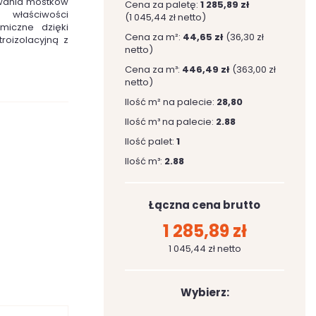
awania mostków
Cena za paletę:
1 285,89 zł
 właściwości
(1 045,44 zł netto)
miczne dzięki
Cena za m²:
44,65 zł
(36,30 zł
roizolacyjną z
netto)
Cena za m³:
446,49 zł
(363,00 zł
netto)
Ilość m² na palecie:
28,80
Ilość m³ na palecie:
2.88
Ilość palet:
1
Ilość m³:
2.88
Łączna cena brutto
1 285,89 zł
1 045,44 zł netto
Wybierz: