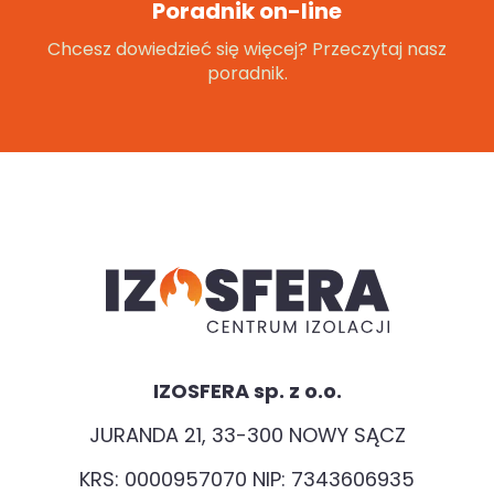
Poradnik on-line
Chcesz dowiedzieć się więcej? Przeczytaj nasz
poradnik.
IZOSFERA sp. z o.o.
JURANDA 21, 33-300 NOWY SĄCZ
KRS: 0000957070 NIP: 7343606935