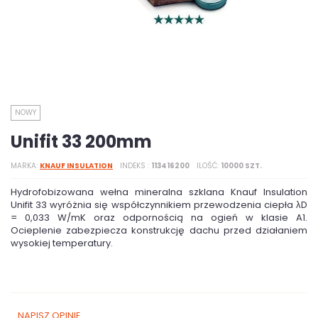
NOWY
Unifit 33 200mm
MARKA
KNAUF INSULATION
INDEKS
113416200
ILOŚĆ
10000 SZT.
Hydrofobizowana wełna mineralna szklana Knauf Insulation
Unifit 33 wyróżnia się współczynnikiem przewodzenia ciepła λD
= 0,033 W/mK oraz odpornością na ogień w klasie A1.
Ocieplenie zabezpiecza konstrukcję dachu przed działaniem
wysokiej temperatury.
NAPISZ OPINIĘ