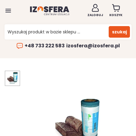

ZALOGUJ
KOSZYK
szukaj
+48 733 222 583
izosfera@izosfera.pl