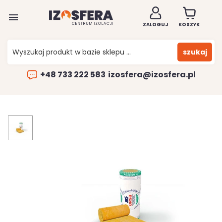

ZALOGUJ
KOSZYK
szukaj
+48 733 222 583
izosfera@izosfera.pl