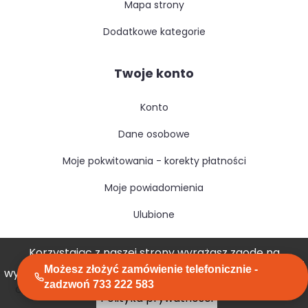
mapa strony
dodatkowe kategorie
Twoje konto
konto
dane osobowe
moje pokwitowania - korekty płatności
moje powiadomienia
ulubione
Korzystając z naszej strony wyrażasz zgodę na
Możesz złożyć zamówienie telefonicznie -
wykorzystywanie przez nas plików cookies.
Akceptuję
zadzwoń 733 222 583
Copyright © izosfera.pl. All rights reserved.
created by GreenMouse
Polityka prywatności