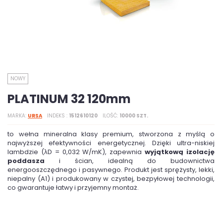
NOWY
PLATINUM 32 120mm
MARKA
URSA
INDEKS
1512610120
ILOŚĆ
10000 SZT.
to wełna mineralna klasy premium, stworzona z myślą o
najwyższej efektywności energetycznej. Dzięki ultra-niskiej
lambdzie (λD = 0,032 W/mK), zapewnia
wyjątkową izolację
poddasza
i ścian, idealną do budownictwa
energooszczędnego i pasywnego. Produkt jest sprężysty, lekki,
niepalny (A1) i produkowany w czystej, bezpyłowej technologii,
co gwarantuje łatwy i przyjemny montaż.