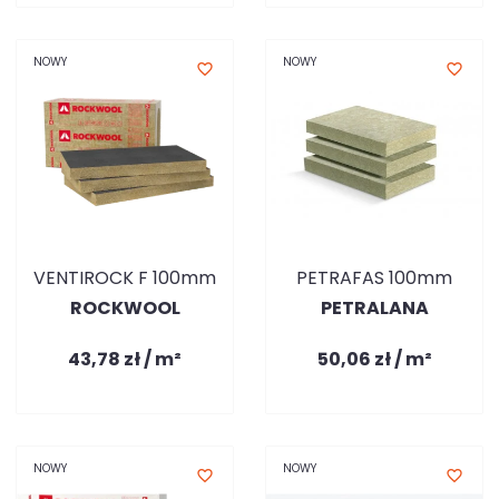
NOWY
NOWY
favorite_border
favorite_border
VENTIROCK F 100mm
PETRAFAS 100mm
ROCKWOOL
PETRALANA
43,78 zł / m²
50,06 zł / m²
NOWY
NOWY
favorite_border
favorite_border