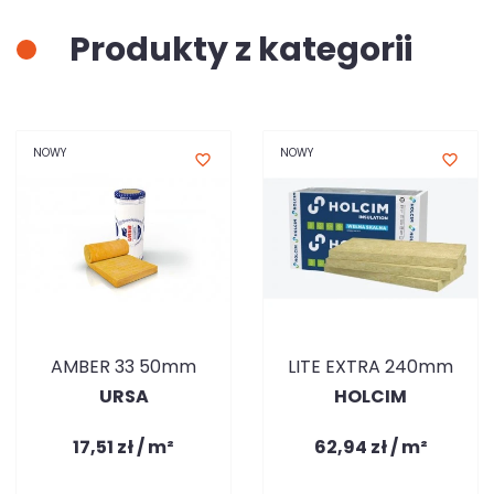
Produkty z kategorii
NOWY
NOWY
favorite_border
favorite_border
AMBER 33 50mm
LITE EXTRA 240mm
URSA
HOLCIM
17,51 zł / m²
62,94 zł / m²