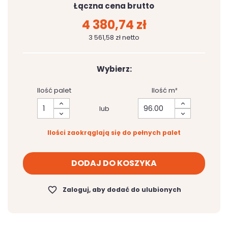
Łączna cena brutto
4 380,74 zł
3 561,58 zł netto
Wybierz:
Ilość palet
Ilość m²
lub
Ilości zaokrąglają się do pełnych palet
DODAJ DO KOSZYKA
favorite_border
Zaloguj, aby dodać do ulubionych