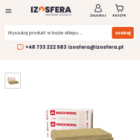

ZALOGUJ
KOSZYK
szukaj
+48 733 222 583
izosfera@izosfera.pl