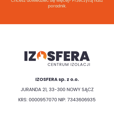
Chcesz dowiedzieć się więcej? Przeczytaj nasz
poradnik.
IZOSFERA sp. z o.o.
JURANDA 21, 33-300 NOWY SĄCZ
KRS: 0000957070 NIP: 7343606935