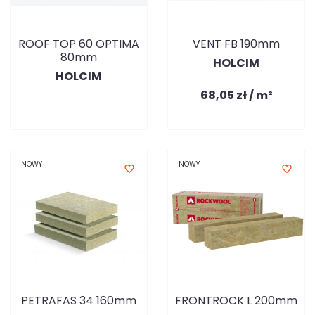
ROOF TOP 60 OPTIMA
VENT FB 190mm
80mm
HOLCIM
HOLCIM
68,05 zł / m²
NOWY
NOWY
favorite_border
favorite_border
PETRAFAS 34 160mm
FRONTROCK L 200mm