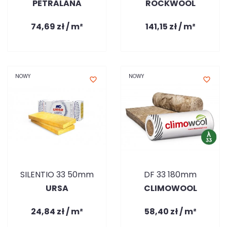
PETRALANA
ROCKWOOL
74,69 zł / m²
141,15 zł / m²
NOWY
NOWY
favorite_border
favorite_border
SILENTIO 33 50mm
DF 33 180mm
URSA
CLIMOWOOL
24,84 zł / m²
58,40 zł / m²