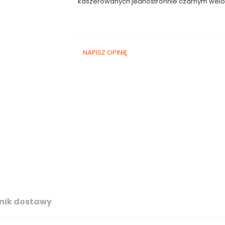
kaszerowanych jednostronnie czarnym wel
NAPISZ OPINIĘ
nik dostawy