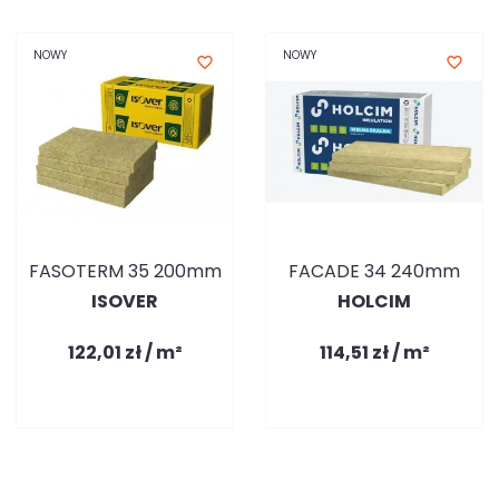
NOWY
NOWY
favorite_border
favorite_border
FASOTERM 35 200mm
FACADE 34 240mm
ISOVER
HOLCIM
122,01 zł / m²
114,51 zł / m²