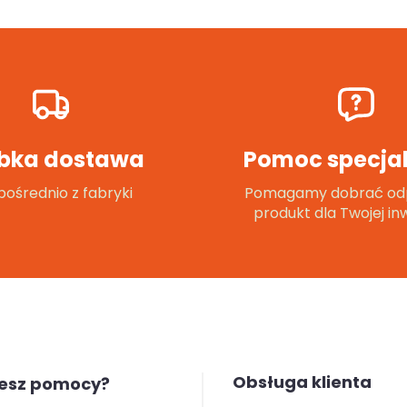
bka dostawa
Pomoc specjal
ośrednio z fabryki
Pomagamy dobrać od
produkt dla Twojej inw
Obsługa klienta
jesz pomocy?