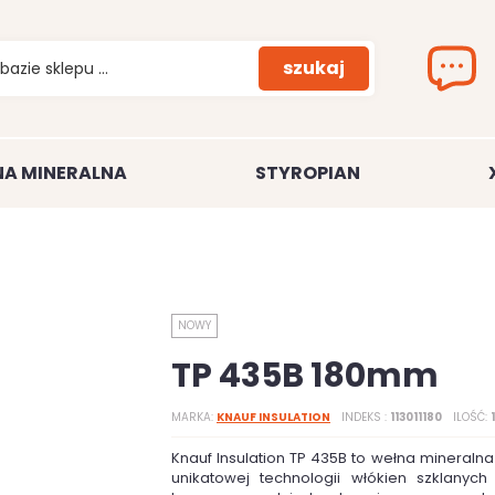
szukaj
A MINERALNA
STYROPIAN
NOWY
TP 435B 180mm
MARKA
KNAUF INSULATION
INDEKS
113011180
ILOŚĆ
Knauf Insulation TP 435B to wełna mineral
unikatowej technologii włókien szklanych