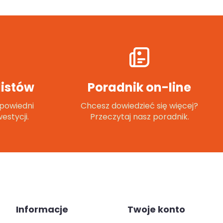
istów
Poradnik on-line
powiedni
Chcesz dowiedzieć się więcej?
estycji.
Przeczytaj nasz poradnik.
Informacje
Twoje konto