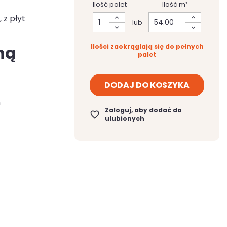
Ilość palet
Ilość m²
 z płyt
lub
ną
Ilości zaokrąglają się do pełnych
palet
DODAJ DO KOSZYKA
m
Zaloguj, aby dodać do
favorite_border
ulubionych