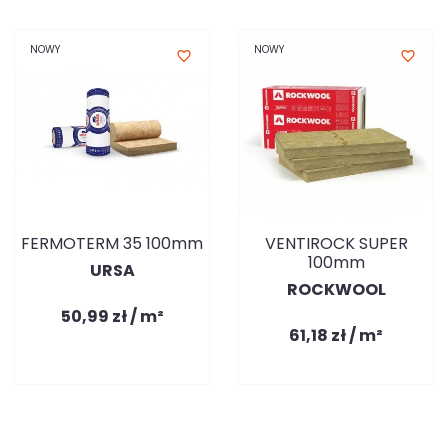
NOWY
NOWY
favorite_border
favorite_border
FERMOTERM 35 100mm
VENTIROCK SUPER
100mm
URSA
ROCKWOOL
50,99 zł / m²
61,18 zł / m²