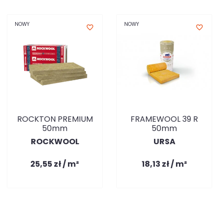
NOWY
NOWY
favorite_border
favorite_border
ROCKTON PREMIUM
FRAMEWOOL 39 R
50mm
50mm
ROCKWOOL
URSA
25,55 zł / m²
18,13 zł / m²