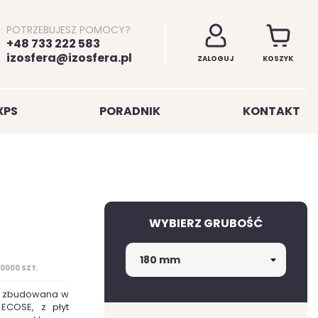
POTRZEBUJESZ POMOCY?
+48 733 222 583
izosfera@izosfera.pl
ZALOGUJ
KOSZYK
XPS
PORADNIK
KONTAKT
WYBIERZ GRUBOŚĆ
10000 SZT.
na zbudowana w
 ECOSE, z płyt