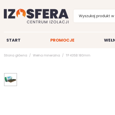
START
PROMOCJE
WEŁN
Strona główna
Wełna mineralna
TP 435B 180mm