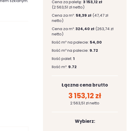
onem szklanym.
Cena za paletę:
3 153,12 zł
(2 563,51 zł netto)
Cena za m²:
58,39 zł
(47,47 zł
netto)
Cena za m³:
324,40 zł
(263,74 zł
netto)
Ilość m² na palecie:
54,00
Ilość m³ na palecie:
9.72
Ilość palet:
1
Ilość m³:
9.72
Łączna cena brutto
3 153,12 zł
2 563,51 zł netto
Wybierz: