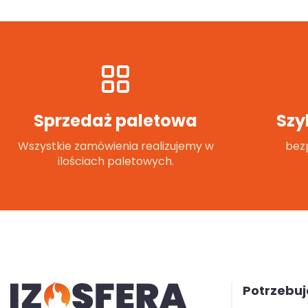
Sprzedaż paletowa
Szy
Wszystkie zamówienia realizujemy w
bezp
ilościach paletowych.
Potrzebu