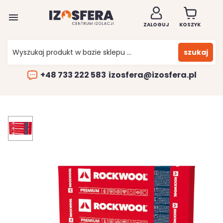

ZALOGUJ
KOSZYK
szukaj
+48 733 222 583
izosfera@izosfera.pl