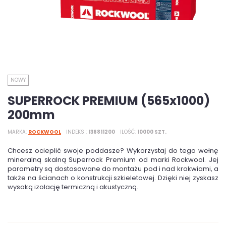
NOWY
SUPERROCK PREMIUM (565x1000)
200mm
MARKA
ROCKWOOL
INDEKS
136811200
ILOŚĆ
10000 SZT.
Chcesz ocieplić swoje poddasze? Wykorzystaj do tego wełnę
mineralną skalną Superrock Premium od marki Rockwool. Jej
parametry są dostosowane do montażu pod i nad krokwiami, a
także na ścianach o konstrukcji szkieletowej. Dzięki niej zyskasz
wysoką izolację termiczną i akustyczną.