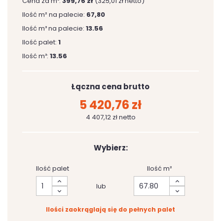
Cena za m³:
399,76 zł
(325,01 zł netto)
Ilość m² na palecie:
67,80
Ilość m³ na palecie:
13.56
Ilość palet:
1
Ilość m³:
13.56
Łączna cena brutto
5 420,76 zł
4 407,12 zł netto
Wybierz:
Ilość palet
Ilość m²
lub
Ilości zaokrąglają się do pełnych palet