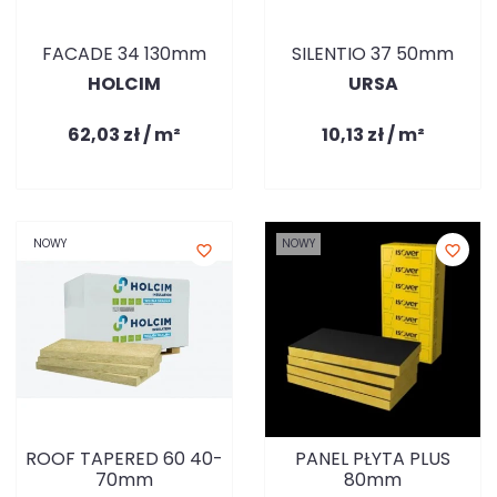
FACADE 34 130mm
SILENTIO 37 50mm
HOLCIM
URSA
62,03 zł / m²
10,13 zł / m²
NOWY
NOWY
favorite_border
favorite_border
ROOF TAPERED 60 40-
PANEL PŁYTA PLUS
70mm
80mm