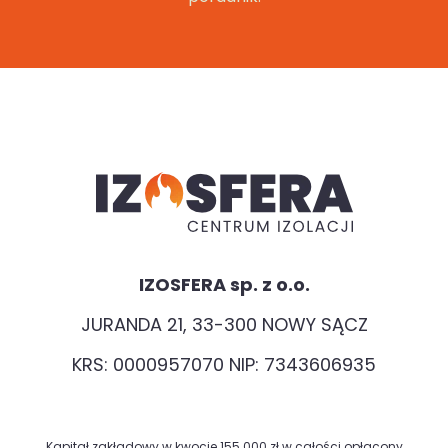
IZOSFERA sp. z o.o.
JURANDA 21, 33-300 NOWY SĄCZ
KRS: 0000957070 NIP: 7343606935
Kapitał zakładowy w kwocie 155 000 zł w całości opłacony