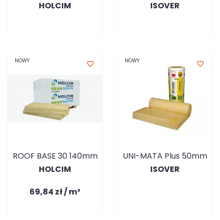
HOLCIM
ISOVER
NOWY
NOWY
favorite_border
favorite_border
ROOF BASE 30 140mm
UNI-MATA Plus 50mm
HOLCIM
ISOVER
69,84 zł / m²