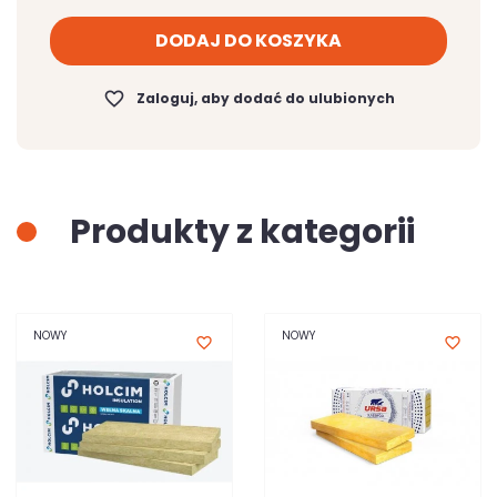
DODAJ DO KOSZYKA
favorite_border
Zaloguj, aby dodać do ulubionych
Produkty z kategorii
NOWY
NOWY
favorite_border
favorite_border