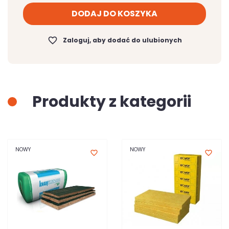
DODAJ DO KOSZYKA
favorite_border
Zaloguj, aby dodać do ulubionych
Produkty z kategorii
NOWY
NOWY
favorite_border
favorite_border