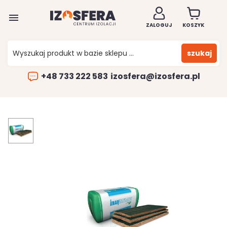

ZALOGUJ
KOSZYK
szukaj
+48 733 222 583
izosfera@izosfera.pl