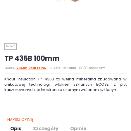
NOWY
TP 435B 100mm
MARKA
KNAUF INSULATION
INDEKS
113011100
ILOŚĆ
10000 SZT.
Knauf Insulation TP 435B to wełna mineralna zbudowana w
unikatowej technologii włókien szklanych ECOSE, z płyt
kaszerowanych jednostronnie czarnym welonem szklanym.
NAPISZ OPINIĘ
Opis
Szczegóły
Opinie