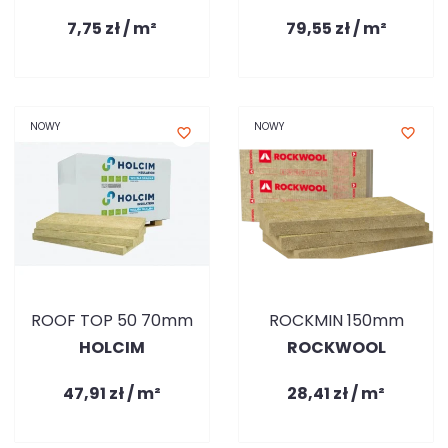
7,75 zł / m²
79,55 zł / m²
NOWY
NOWY
favorite_border
favorite_border
ROOF TOP 50 70mm
ROCKMIN 150mm
HOLCIM
ROCKWOOL
47,91 zł / m²
28,41 zł / m²