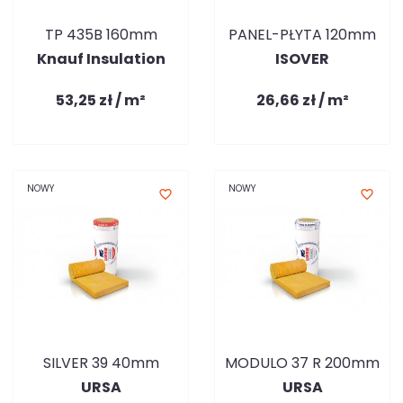
TP 435B 160mm
PANEL-PŁYTA 120mm
Knauf Insulation
ISOVER
53,25 zł / m²
26,66 zł / m²
NOWY
NOWY
favorite_border
favorite_border
SILVER 39 40mm
MODULO 37 R 200mm
URSA
URSA