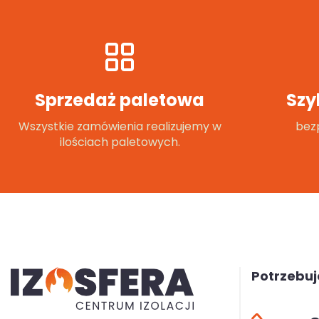
Sprzedaż paletowa
Szy
Wszystkie zamówienia realizujemy w
bezp
ilościach paletowych.
Potrzebu