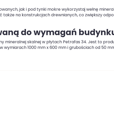
owanych, jak i pod tynki mokre wykorzystaj wełnę minera
ć także na konstrukcjach drewnianych, co zwiększy odp
owaną do wymagań budynk
ny mineralnej skalnej w płytach Petrafas 34. Jest to prod
y w wymiarach 1000 mm x 600 mm i grubościach od 50 m