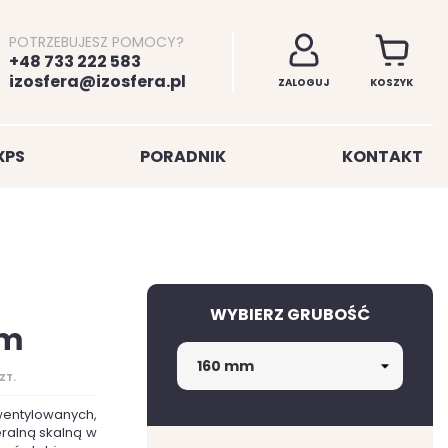
POTRZEBUJESZ POMOCY?
+48 733 222 583
izosfera@izosfera.pl
ZALOGUJ
KOSZYK
XPS
PORADNIK
KONTAKT
WYBIERZ GRUBOŚĆ
mm
ZT.
wentylowanych,
eralną skalną w