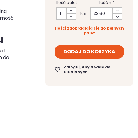
Ilość palet
Ilość m²
lną
lub
orność
Ilości zaokrąglają się do pełnych
palet
u
ukt
DODAJ DO KOSZYKA
m do
Zaloguj, aby dodać do
favorite_border
ulubionych