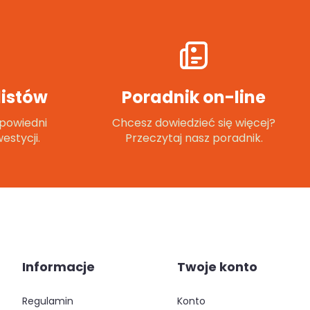
istów
Poradnik on-line
powiedni
Chcesz dowiedzieć się więcej?
estycji.
Przeczytaj nasz poradnik.
Informacje
Twoje konto
regulamin
konto