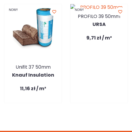
NOWY
NOWY
favorite_border
favorite_border
PROFILO 39 50mm
URSA
9,71 zł / m²
Unifit 37 50mm
Knauf Insulation
11,16 zł / m²