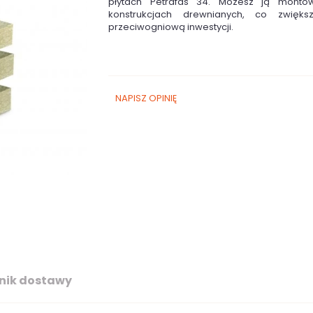
płytach Petrafas 34. Możesz ją monto
konstrukcjach drewnianych, co zwięks
przeciwogniową inwestycji.
NAPISZ OPINIĘ
nik dostawy