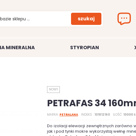
szukaj
A MINERALNA
STYROPIAN
NOWY
PETRAFAS 34 160
MARKA
PETRALANA
INDEKS
101812160
ILOŚĆ
10000 S
Do izolacji elewacji zewnętrznych zarówno 
jak i pod tynki mokre wykorzystaj wełnę min