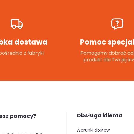
bka dostawa
Pomoc specjal
ośrednio z fabryki
Pomagamy dobrać od
produkt dla Twojej inw
Obsługa klienta
jesz pomocy?
warunki dostaw