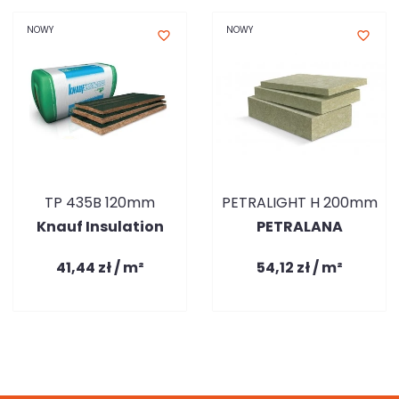
NOWY
NOWY
favorite_border
favorite_border
TP 435B 120mm
PETRALIGHT H 200mm
Knauf Insulation
PETRALANA
41,44 zł / m²
54,12 zł / m²