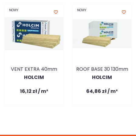
NOWY
NOWY
favorite_border
favorite_border
VENT EXTRA 40mm
ROOF BASE 30 130mm
HOLCIM
HOLCIM
16,12 zł / m²
64,86 zł / m²