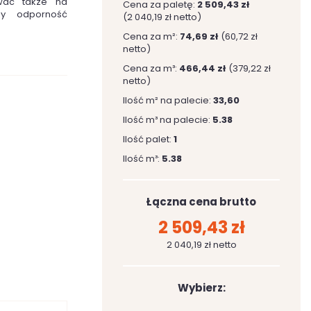
wać także na
Cena za paletę:
2 509,43 zł
zy odporność
(2 040,19 zł netto)
Cena za m²:
74,69 zł
(60,72 zł
netto)
Cena za m³:
466,44 zł
(379,22 zł
netto)
Ilość m² na palecie:
33,60
Ilość m³ na palecie:
5.38
Ilość palet:
1
Ilość m³:
5.38
Łączna cena brutto
2 509,43 zł
2 040,19 zł netto
Wybierz: