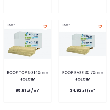
NOWY
NOWY
favorite_border
favorite_border
ROOF TOP 50 140mm
ROOF BASE 30 70mm
HOLCIM
HOLCIM
95,81 zł / m²
34,92 zł / m²