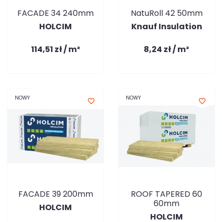
FACADE 34 240mm
NatuRoll 42 50mm
HOLCIM
Knauf Insulation
114,51 zł / m²
8,24 zł / m²
NOWY
NOWY
favorite_border
favorite_border
FACADE 39 200mm
ROOF TAPERED 60
60mm
HOLCIM
HOLCIM