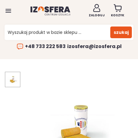

ZALOGUJ
KOSZYK
szukaj
+48 733 222 583
izosfera@izosfera.pl