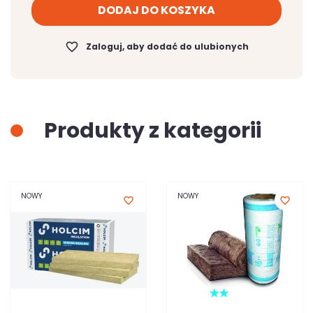
DODAJ DO KOSZYKA
favorite_border
Zaloguj, aby dodać do ulubionych
Produkty z kategorii
NOWY
NOWY
favorite_border
favorite_border