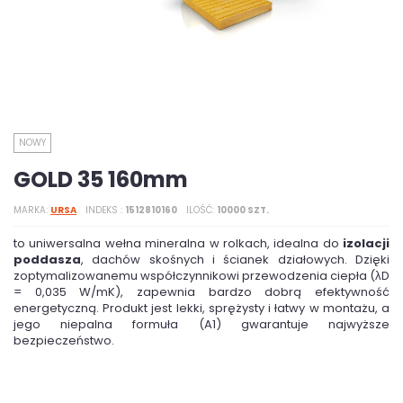
NOWY
GOLD 35 160mm
MARKA
URSA
INDEKS
1512810160
ILOŚĆ
10000 SZT.
to uniwersalna wełna mineralna w rolkach, idealna do
izolacji
poddasza
, dachów skośnych i ścianek działowych. Dzięki
zoptymalizowanemu współczynnikowi przewodzenia ciepła (λD
= 0,035 W/mK), zapewnia bardzo dobrą efektywność
energetyczną. Produkt jest lekki, sprężysty i łatwy w montażu, a
jego niepalna formuła (A1) gwarantuje najwyższe
bezpieczeństwo.