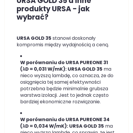
URSA GOLD 35 a inne
produkty URSA - jak
wybrać?
URSA GOLD 35
stanowi doskonały
kompromis między wydajnością a ceną.
W porównaniu do URSA PUREONE 31
(λD = 0,031 W/mK):
URSA GOLD 35
ma
nieco wyższą lambdę, co oznacza, że do
osiągnięcia tej samej efektywności
potrzebna będzie minimalnie grubsza
warstwa izolacji. Jest to jednak często
bardziej ekonomiczne rozwiązanie.
W porównaniu do URSA PUREONE 34
(λD = 0,034 W/mK):
URSA GOLD 35
ma
nieco wyższą lambdę, co sprawia, że jest