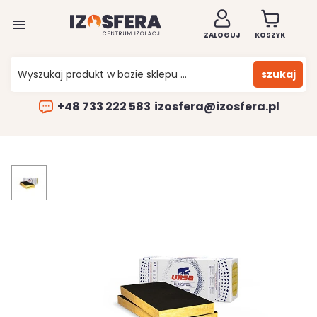

ZALOGUJ
KOSZYK
szukaj
+48 733 222 583
izosfera@izosfera.pl