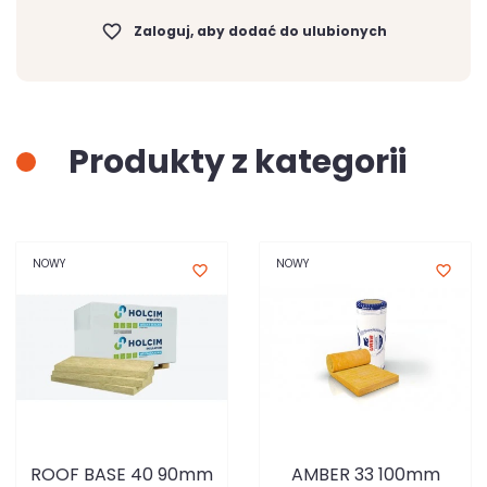
favorite_border
Zaloguj, aby dodać do ulubionych
Produkty z kategorii
NOWY
NOWY
favorite_border
favorite_border
ROOF BASE 40 90mm
AMBER 33 100mm