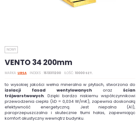
NOWY
VENTO 34 200mm
MARKA
URSA
INDEKS
1513311200
ILOŚĆ
10000 SZT.
to wysokiej jakości wełna mineralna w płytach, stworzona do
izolacji fasad wentylowanych
oraz
ścian
trójwarstwowych
. Dzięki bardzo niskiemu współczynnikowi
przewodzenia ciepła (λD = 0,034 W/mK), zapewnia doskonałą
efektywność energetyczną. Jest niepalna (A1),
paroprzepuszczalna i skutecznie tłumi hałas, zapewniając
komfort akustyczny wewnątrz budynku.