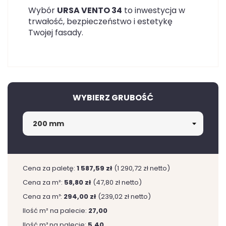
Wybór
URSA VENTO 34
to inwestycja w
trwałość, bezpieczeństwo i estetykę
Twojej fasady.
WYBIERZ GRUBOŚĆ
Cena za paletę:
1 587,59 zł
(1 290,72 zł netto)
Cena za m²:
58,80 zł
(47,80 zł netto)
Cena za m³:
294,00 zł
(239,02 zł netto)
Ilość m² na palecie:
27,00
Ilość m³ na palecie:
5.40