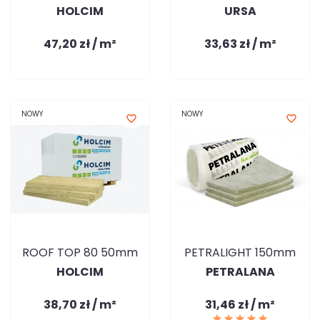
HOLCIM
URSA
47,20 zł / m²
33,63 zł / m²
NOWY
NOWY
favorite_border
favorite_border
ROOF TOP 80 50mm
PETRALIGHT 150mm
HOLCIM
PETRALANA
38,70 zł / m²
31,46 zł / m²