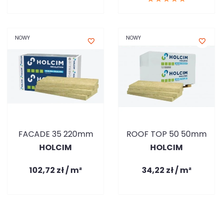
NOWY
NOWY
favorite_border
favorite_border
FACADE 35 220mm
ROOF TOP 50 50mm
HOLCIM
HOLCIM
102,72 zł / m²
34,22 zł / m²