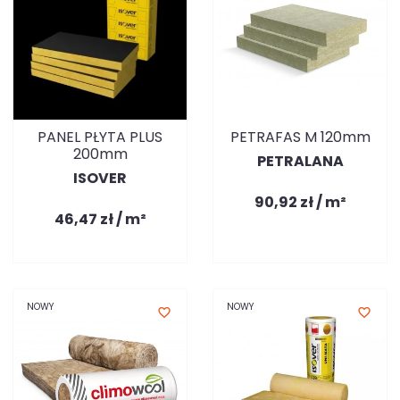
PANEL PŁYTA PLUS
PETRAFAS M 120mm
200mm
PETRALANA
ISOVER
90,92 zł / m²
46,47 zł / m²
NOWY
NOWY
favorite_border
favorite_border