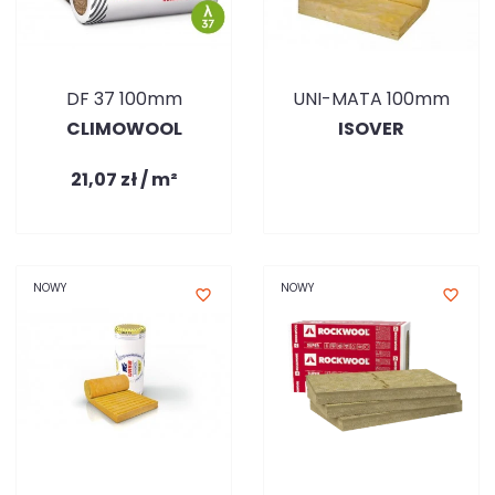
DF 37 100mm
UNI-MATA 100mm
CLIMOWOOL
ISOVER
21,07 zł / m²
NOWY
NOWY
favorite_border
favorite_border