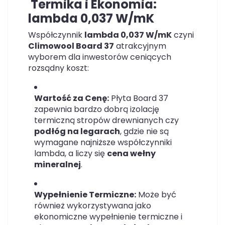
Termika i Ekonomia:
lambda 0,037 W/mK
Współczynnik
lambda 0,037 W/mK
czyni
Climowool Board 37
atrakcyjnym
wyborem dla inwestorów ceniących
rozsądny koszt:
Wartość za Cenę:
Płyta Board 37
zapewnia bardzo dobrą izolację
termiczną stropów drewnianych czy
podłóg na legarach
, gdzie nie są
wymagane najniższe współczynniki
lambda, a liczy się
cena wełny
mineralnej
.
Wypełnienie Termiczne:
Może być
również wykorzystywana jako
ekonomiczne wypełnienie termiczne i