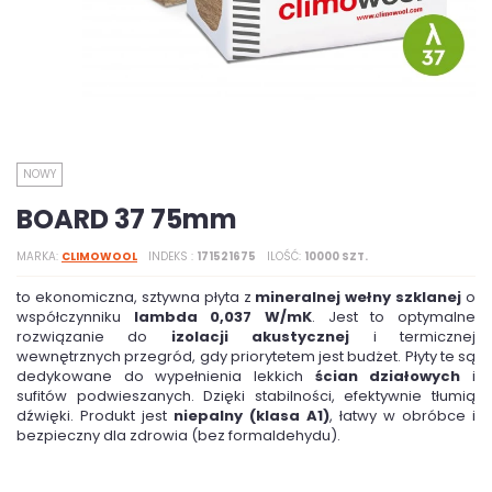
NOWY
BOARD 37 75mm
MARKA
CLIMOWOOL
INDEKS
171521675
ILOŚĆ
10000 SZT.
to ekonomiczna, sztywna płyta z
mineralnej wełny szklanej
o
współczynniku
lambda 0,037 W/mK
. Jest to optymalne
rozwiązanie do
izolacji akustycznej
i termicznej
wewnętrznych przegród, gdy priorytetem jest budżet. Płyty te są
dedykowane do wypełnienia lekkich
ścian działowych
i
sufitów podwieszanych. Dzięki stabilności, efektywnie tłumią
dźwięki. Produkt jest
niepalny (klasa A1)
, łatwy w obróbce i
bezpieczny dla zdrowia (bez formaldehydu).