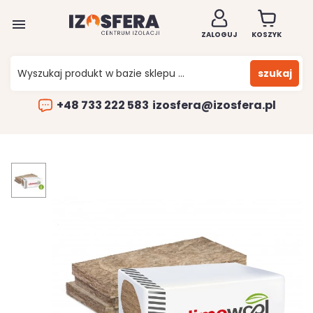

ZALOGUJ
KOSZYK
szukaj
+48 733 222 583
izosfera@izosfera.pl