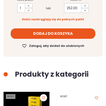
lub
Ilości zaokrąglają się do pełnych palet
DODAJ DO KOSZYKA
favorite_border
Zaloguj, aby dodać do ulubionych
Produkty z kategorii
NOWY
NOWY
favorite_border
favorite_border