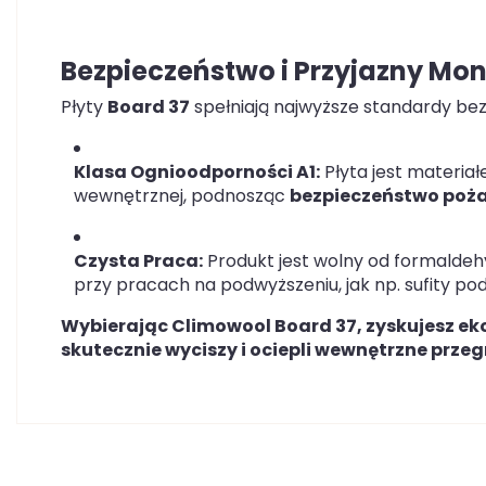
Bezpieczeństwo i Przyjazny Mo
Płyty
Board 37
spełniają najwyższe standardy be
Klasa Ognioodporności A1:
Płyta jest materia
wewnętrznej, podnosząc
bezpieczeństwo poż
Czysta Praca:
Produkt jest wolny od formaldehyd
przy pracach na podwyższeniu, jak np. sufity po
Wybierając Climowool Board 37, zyskujesz ek
skutecznie wyciszy i ociepli wewnętrzne prz