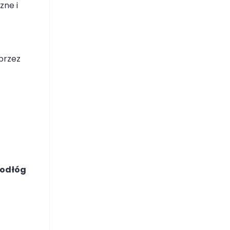
zne i
przez
odłóg