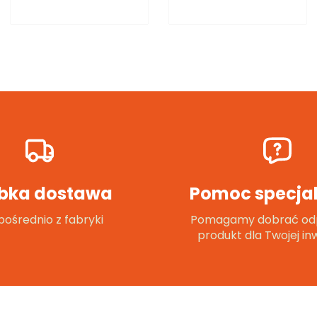
bka dostawa
Pomoc specjal
ośrednio z fabryki
Pomagamy dobrać od
produkt dla Twojej inw