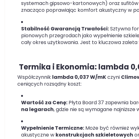
systemach gipsowo-kartonowych) oraz sufitów p
znacząco poprawiając komfort akustyczny w p
Stabilność Gwarancją Trwałości:
Sztywna form
pionowych przegrodach jako wypełnienie szkiele
cały okres użytkowania. Jest to kluczowa zalet
Termika i Ekonomia:
lambda 0
Współczynnik
lambda 0,037 W/mK
czyni
Climow
ceniących rozsądny koszt:
Wartość za Cenę:
Płyta Board 37 zapewnia bar
na legarach
, gdzie nie są wymagane najniższe w
Wypełnienie Termiczne:
Może być również wyk
akustyczne w
konstrukcjach szkieletowych
or