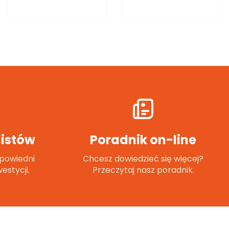
istów
Poradnik on-line
powiedni
Chcesz dowiedzieć się więcej?
estycji.
Przeczytaj nasz poradnik.