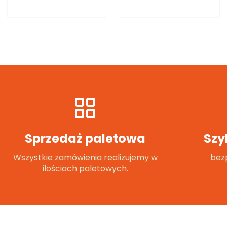
Sprzedaż paletowa
Szy
Wszystkie zamówienia realizujemy w
bezp
ilościach paletowych.