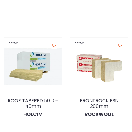
NOWY
NOWY
favorite_border
favorite_border
ROOF TAPERED 50 10-
FRONTROCK FSN
40mm
200mm
HOLCIM
ROCKWOOL