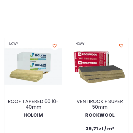
NOWY
NOWY
favorite_border
favorite_border
ROOF TAPERED 60 10-
VENTIROCK F SUPER
40mm
50mm
HOLCIM
ROCKWOOL
39,71 zł / m²