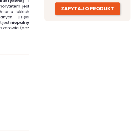
akustycznej
i
iorytetem jest
ZAPYTAJ O PRODUKT
nienia lekkich
nych. Dzięki
t jest
niepalny
la zdrowia (bez