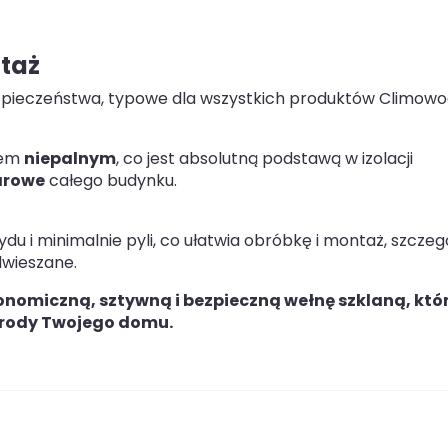
ntaż
zpieczeństwa, typowe dla wszystkich produktów Climowoo
łem
niepalnym
, co jest absolutną podstawą w izolacji
arowe
całego budynku.
u i minimalnie pyli, co ułatwia obróbkę i montaż, szczeg
dwieszane.
onomiczną, sztywną i bezpieczną wełnę szklaną, któ
egrody Twojego domu.