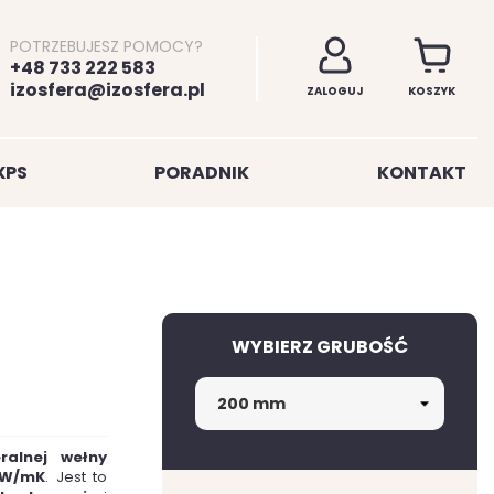
POTRZEBUJESZ POMOCY?
+48 733 222 583
izosfera@izosfera.pl
ZALOGUJ
KOSZYK
XPS
PORADNIK
KONTAKT
WYBIERZ GRUBOŚĆ
ralnej wełny
 W/mK
. Jest to