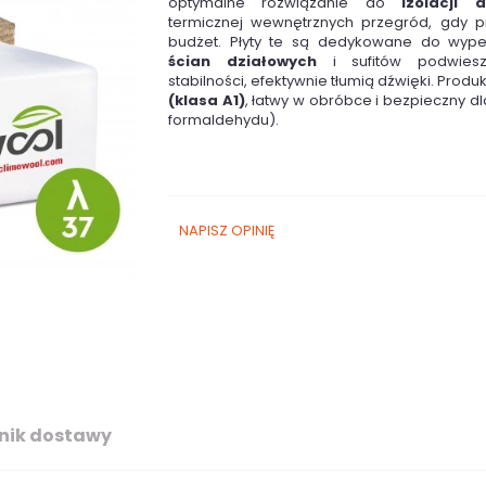
optymalne rozwiązanie do
izolacji 
termicznej wewnętrznych przegród, gdy pr
budżet. Płyty te są dedykowane do wypeł
ścian działowych
i sufitów podwiesza
stabilności, efektywnie tłumią dźwięki. Produk
(klasa A1)
, łatwy w obróbce i bezpieczny d
formaldehydu).
NAPISZ OPINIĘ
nik dostawy