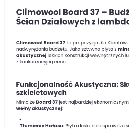
Climowool Board 37 – Budż
Ścian Działowych z
lambdą
Climowool Board 37
to propozycja dla Klientów,
nadwyrężania budżetu. Jako sztywna płyta z
mine
akustycznej
lekkich konstrukcji wewnętrznych lu
z konkurencyjną ceną.
Funkcjonalność Akustyczna: Sk
szkieletowych
Mimo że
Board 37
jest najbardziej ekonomiczny
wełny akustycznej
:
Tłumienie Hałasu:
Płyta doskonale sprawdza s