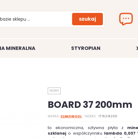
szukaj
A MINERALNA
STYROPIAN
NOWY
BOARD 37 200mm
MARKA
CLIMOWOOL
INDEKS
1715216200
to ekonomiczna, sztywna płyta z
mine
szklanej
o współczynniku
lambda 0,037