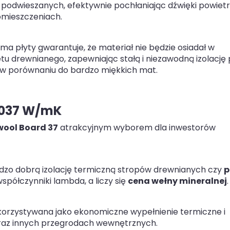
odwieszanych, efektywnie pochłaniając dźwięki powietr
omieszczeniach.
a płyty gwarantuje, że materiał nie będzie osiadał w
tu drewnianego, zapewniając stałą i niezawodną izolację 
a w porównaniu do bardzo miękkich mat.
,037 W/mK
ool Board 37
atrakcyjnym wyborem dla inwestorów
dzo dobrą izolację termiczną stropów drewnianych czy
p
spółczynniki lambda, a liczy się
cena wełny mineralnej
.
orzystywana jako ekonomiczne wypełnienie termiczne i
az innych przegrodach wewnętrznych.