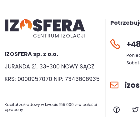
Potrzebu
+48
IZOSFERA sp. z o.o.
Ponied
Sobota
JURANDA 21, 33-300 NOWY SĄCZ
KRS: 0000957070 NIP: 7343606935
izo
Kapitał zakładowy w kwocie 155 000 zł w całości
opłacony