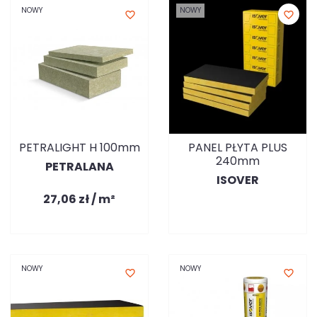
NOWY
NOWY
favorite_border
favorite_border
PETRALIGHT H 100mm
PANEL PŁYTA PLUS
240mm
PETRALANA
ISOVER
27,06 zł / m²
NOWY
NOWY
favorite_border
favorite_border