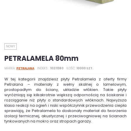
NOWY
PETRALAMELA 80mm
MARKA
PETRALANA
INDEKS
10211380
ILOŚĆ
10000 SZT.
W tej kategorii znajdziesz płyty Petralamela z oferty firmy
Petralana – materiały z wełny skalnej o lamelowym,
prostopadłym do ściany, układzie włókien. Takie płyty
wyróżniają się kilkakrotnie większą odpornością na ściskanie i
rozciąganie niż płyty o standardowych włóknach. Najwyższa
klasa reakcji na ogień i niski współczynnik przewodzenia ciepła
sprawiają, że Petralamela to doskonały materiał do tworzenia
izolacji termicznej, akustycznej i przeciwogniowej na ścianach
tynkowanych na mokro oraz stropach garaży.