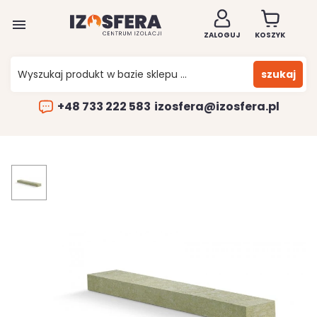

ZALOGUJ
KOSZYK
szukaj
+48 733 222 583
izosfera@izosfera.pl