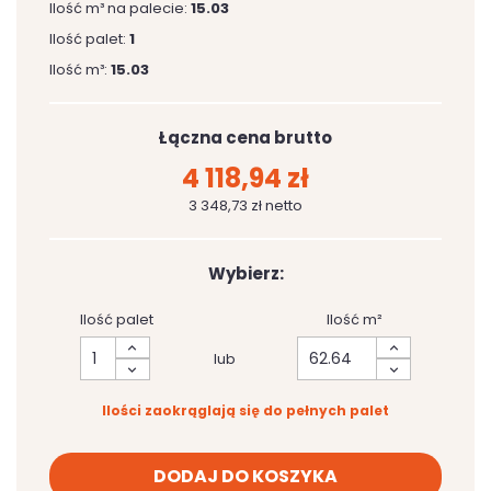
Ilość m³ na palecie:
15.03
Ilość palet:
1
Ilość m³:
15.03
Łączna cena brutto
4 118,94 zł
3 348,73 zł netto
Wybierz:
Ilość palet
Ilość m²
lub
Ilości zaokrąglają się do pełnych palet
DODAJ DO KOSZYKA