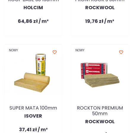
HOLCIM
ROCKWOOL
64,86 zł / m²
19,76 zł / m²
NOWY
NOWY
favorite_border
favorite_border
SUPER MATA 100mm
ROCKTON PREMIUM
50mm
ISOVER
ROCKWOOL
37,41 zł / m²