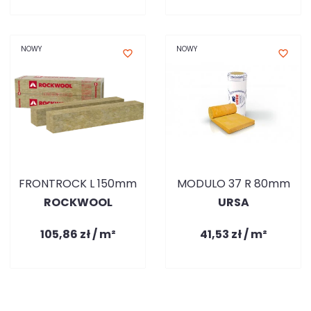
NOWY
NOWY
favorite_border
favorite_border
FRONTROCK L 150mm
MODULO 37 R 80mm
ROCKWOOL
URSA
105,86 zł / m²
41,53 zł / m²