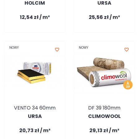
HOLCIM
URSA
12,54 zł / m²
25,56 zł / m²
NOWY
NOWY
favorite_border
favorite_border
VENTO 34 60mm
DF 39 180mm
URSA
CLIMOWOOL
20,73 zł / m²
29,13 zł / m²