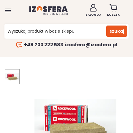

ZALOGUJ
KOSZYK
szukaj
+48 733 222 583
izosfera@izosfera.pl