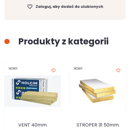
favorite_border
Zaloguj, aby dodać do ulubionych
Produkty z kategorii
NOWY
NOWY
favorite_border
favorite_border
VENT 40mm
STROPER 31 50mm