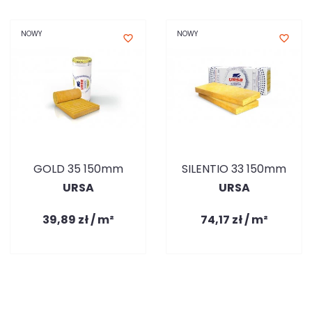
NOWY
NOWY
favorite_border
favorite_border
GOLD 35 150mm
SILENTIO 33 150mm
URSA
URSA
39,89 zł / m²
74,17 zł / m²