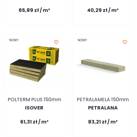
65,89 zł / m²
40,29 zł / m²
NOWY
NOWY
favorite_border
favorite_border
POLTERM PLUS 150mm
PETRALAMELA 150mm
ISOVER
PETRALANA
61,31 zł / m²
83,21 zł / m²