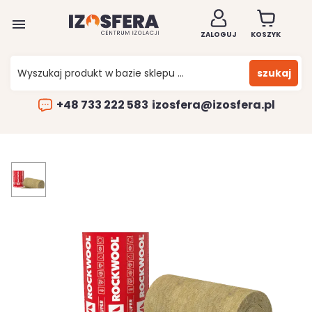

ZALOGUJ
KOSZYK
szukaj
+48 733 222 583
izosfera@izosfera.pl