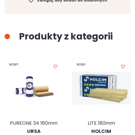
favorite_border
Zaloguj, aby dodać do ulubionych
Produkty z kategorii
NOWY
NOWY
favorite_border
favorite_border
PUREONE 34 160mm
LITE 180mm
URSA
HOLCIM