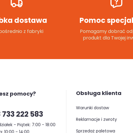
bka dostawa
Pomoc specjal
ośrednio z fabryki
Pomagamy dobrać od
produkt dla Twojej inw
Obsługa klienta
jesz pomocy?
warunki dostaw
 733 222 583
reklamacje i zwroty
ziałek - Piątek: 7:00 - 18:00
sprzedaż paletowa
: 10:00 - 14:00