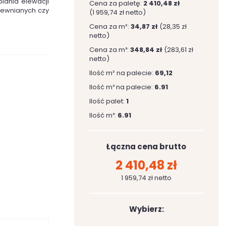
lania elewacji
Cena za paletę:
2 410,48 zł
rewnianych czy
(1 959,74 zł netto)
Cena za m²:
34,87 zł
(28,35 zł
netto)
Cena za m³:
348,84 zł
(283,61 zł
netto)
Ilość m² na palecie:
69,12
Ilość m³ na palecie:
6.91
Ilość palet:
1
Ilość m³:
6.91
Łączna cena brutto
2 410,48 zł
1 959,74 zł netto
Wybierz: