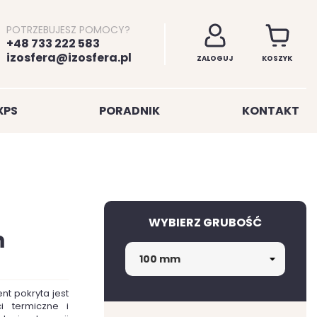
POTRZEBUJESZ POMOCY?
+48 733 222 583
izosfera@izosfera.pl
ZALOGUJ
KOSZYK
XPS
PORADNIK
KONTAKT
WYBIERZ GRUBOŚĆ
m
nt pokryta jest
i termiczne i