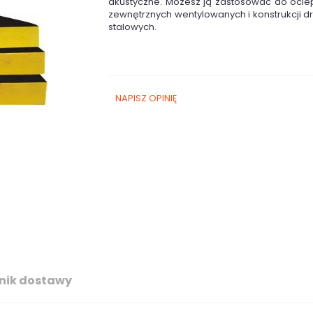
akustyczne. Możesz ją zastosować do ociep
zewnętrznych wentylowanych i konstrukcji d
stalowych.
NAPISZ OPINIĘ
nik dostawy