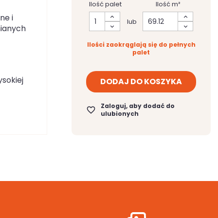
Ilość palet
Ilość m²
ne i
lub
nianych
Ilości zaokrąglają się do pełnych
palet
ysokiej
DODAJ DO KOSZYKA
Zaloguj, aby dodać do
favorite_border
ulubionych