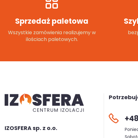
Sprzedaż paletowa
Szy
Wszystkie zamówienia realizujemy w
bezp
ilościach paletowych.
Potrzebu
+48
IZOSFERA sp. z o.o.
Ponied
Sobota