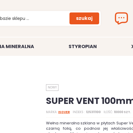
szukaj
A MINERALNA
STYROPIAN
NOWY
SUPER VENT 100m
MARKA
ISOVER
INDEKS
125311100
ILOŚĆ
10000 SZT.
Wełna mineralna szklana w płytach Super Ve
czarną folią, co podnosi jej właściwośc