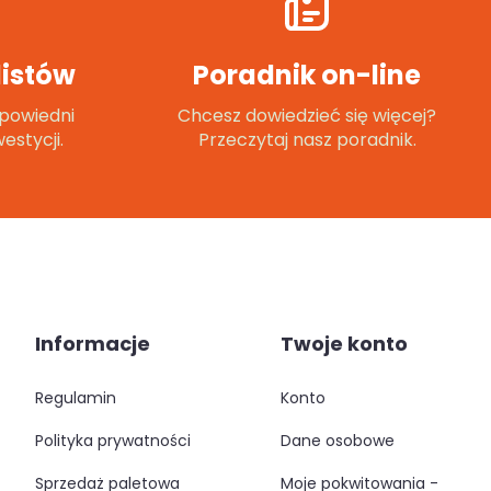
istów
Poradnik on-line
powiedni
Chcesz dowiedzieć się więcej?
estycji.
Przeczytaj nasz poradnik.
Informacje
Twoje konto
regulamin
konto
polityka prywatności
dane osobowe
sprzedaż paletowa
moje pokwitowania -